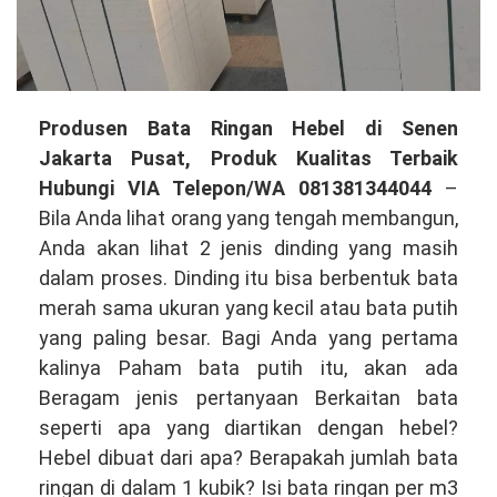
Produsen
Produsen Bata Ringan Hebel di Senen
Bata
Jakarta Pusat, Produk Kualitas Terbaik
Ringan
Hubungi VIA Telepon/WA 081381344044
–
Hebel
Bila Anda lihat orang yang tengah membangun,
di
Anda akan lihat 2 jenis dinding yang masih
Senen
dalam proses. Dinding itu bisa berbentuk bata
Jakarta
merah sama ukuran yang kecil atau bata putih
Pusat,
yang paling besar. Bagi Anda yang pertama
Produk
kalinya Paham bata putih itu, akan ada
Berkualitas
Beragam jenis pertanyaan Berkaitan bata
Hubungi
seperti apa yang diartikan dengan hebel?
VIA
Hebel dibuat dari apa? Berapakah jumlah bata
Telepon/WA
ringan di dalam 1 kubik? Isi bata ringan per m3