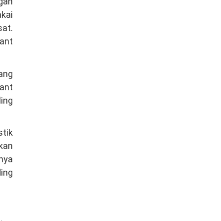
ngan
kai
at.
ant
ang
ant
ling
stik
kan
inya
ing