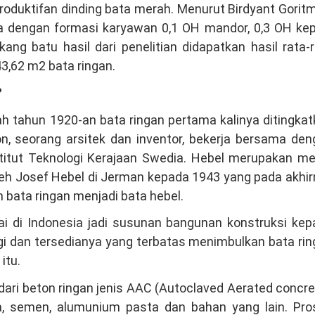
produktifan dinding bata merah. Menurut Birdyant Gorit
a dengan formasi karyawan 0,1 OH mandor, 0,3 OH kep
ng batu hasil dari penelitian didapatkan hasil rata-
3,62 m2 bata ringan.
?
h tahun 1920-an bata ringan pertama kalinya ditingka
on, seorang arsitek dan inventor, bekerja bersama de
stitut Teknologi Kerajaan Swedia. Hebel merupakan me
oleh Josef Hebel di Jerman kepada 1943 yang pada akhi
 bata ringan menjadi bata hebel.
ai di Indonesia jadi susunan bangunan konstruksi kep
i dan tersedianya yang terbatas menimbulkan bata ri
itu.
dari beton ringan jenis AAC (Autoclaved Aerated concre
ica, semen, alumunium pasta dan bahan yang lain. Pro