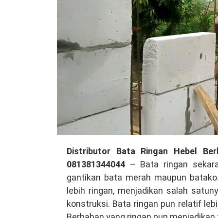
Distributor
Distributor Bata Ringan Hebel Be
Bata
081381344044
– Bata ringan sekara
Ringan
gantikan bata merah maupun batako. 
Hebel
lebih ringan, menjadikan salah satun
Berkualitas
konstruksi. Bata ringan pun relatif l
di
Berbahan yang ringan pun menjadikan tu