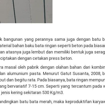
uk bangunan yang perannya sama juga dengan batu b
 material bahan baku bata ringan seperti beton pada bias
an atasnya juga lembut dan memiliki bentuk juga ser
diciptakan dengan cetakan press beton.
ra masal oleh pabrik dengan olahan bahan dari kombi
 dan alumunium pasta. Menurut Gatut Susanta, 2008, b
mbut dan begitu rata. Pada biasanya, bata ringan mempu
ng bervariatif 7-15 cm. Seperti yang tercantum pada
jenis kering sekitaran 530 Kg/m3.
bandingkan batu bata merah, maka keproduktifan kary