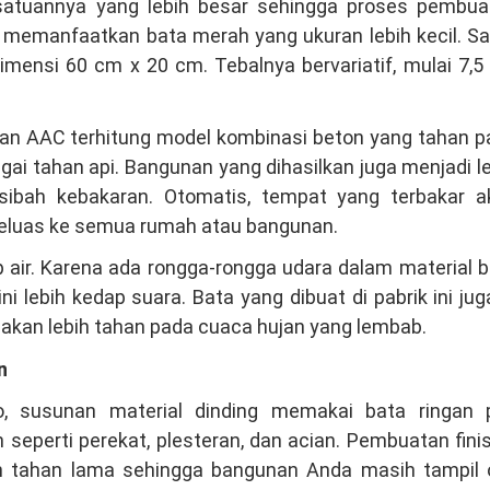
satuannya yang lebih besar sehingga proses pembua
 memanfaatkan bata merah yang ukuran lebih kecil. S
dimensi 60 cm x 20 cm. Tebalnya bervariatif, mulai 7,
ngan AAC terhitung model kombinasi beton yang tahan 
gai tahan api. Bangunan yang dihasilkan juga menjadi l
usibah kebakaran. Otomatis, tempat yang terbakar a
eluas ke semua rumah atau bangunan.
 air. Karena ada rongga-rongga udara dalam material 
i lebih kedap suara. Bata yang dibuat di pabrik ini jug
h akan lebih tahan pada cuaca hujan yang lembab.
n
o, susunan material dinding memakai bata ringan 
seperti perekat, plesteran, dan acian. Pembuatan fini
bih tahan lama sehingga bangunan Anda masih tampil 