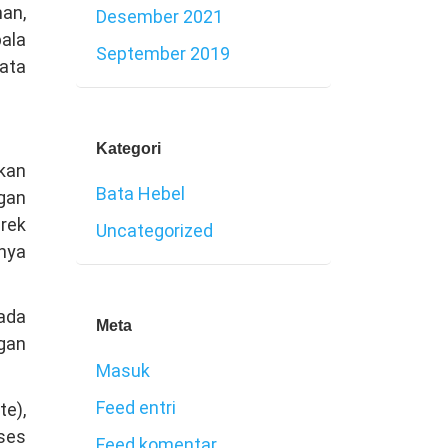
man,
Desember 2021
ala
September 2019
rata
Kategori
tkan
Bata Hebel
ngan
rek
Uncategorized
rnya
ada
Meta
ngan
Masuk
Feed entri
te),
ses
Feed komentar