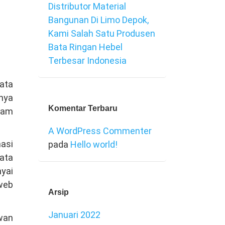
Distributor Material
Bangunan Di Limo Depok,
Kami Salah Satu Produsen
Bata Ringan Hebel
Terbesar Indonesia
ata
anya
Komentar Terbaru
agam
A WordPress Commenter
nasi
pada
Hello world!
ata
nyai
 web
Arsip
Januari 2022
awan