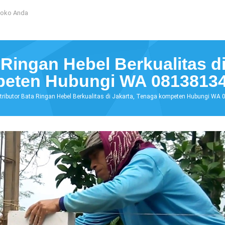
Toko Anda
 Ringan Hebel Berkualitas d
eten Hubungi WA 0813813
tributor Bata Ringan Hebel Berkualitas di Jakarta, Tenaga kompeten Hubungi W