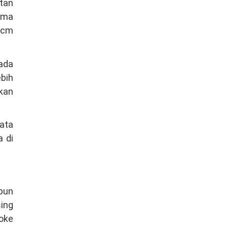
tan
ama
5 cm
pada
ebih
kan
bata
a di
pun
sing
oke