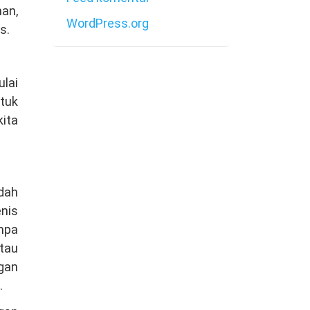
an,
WordPress.org
s.
lai
tuk
kita
dah
nis
mpa
tau
gan
.