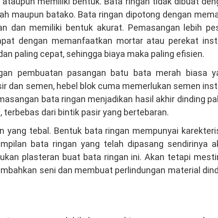
 ataupun memiliki bentuk. Bata ringan tidak dibuat de
erah maupun batako. Bata ringan dipotong dengan mema
n dan memiliki bentuk akurat. Pemasangan lebih pes
pat dengan memanfaatkan mortar atau perekat inst
 paling cepat, sehingga biaya maka paling efisien.
engan pembuatan pasangan batu bata merah biasa y
sir dan semen, hebel blok cuma memerlukan semen inst
emasangan bata ringan menjadikan hasil akhir dinding pa
terbebas dari bintik pasir yang bertebaran.
an yang tebal. Bentuk bata ringan mempunyai karekteri
ampilan bata ringan yang telah dipasang sendirinya a
rlukan plasteran buat bata ringan ini. Akan tetapi mest
ambahkan seni dan membuat perlindungan material dind