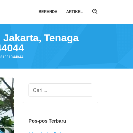
BERANDA
ARTIKEL
i Jakarta, Tenaga
44044
A 081381344044
Cari
untuk:
Pos-pos Terbaru