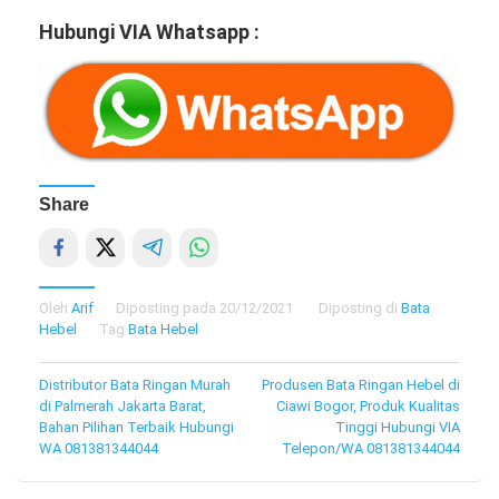
Hubungi VIA Whatsapp :
Share
Oleh
Arif
Diposting pada
20/12/2021
Diposting di
Bata
Hebel
Tag
Bata Hebel
Navigasi
Distributor Bata Ringan Murah
Produsen Bata Ringan Hebel di
di Palmerah Jakarta Barat,
Ciawi Bogor, Produk Kualitas
pos
Bahan Pilihan Terbaik Hubungi
Tinggi Hubungi VIA
WA 081381344044
Telepon/WA 081381344044