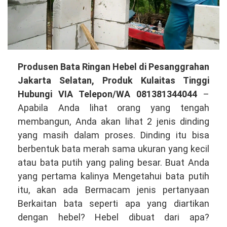
Produsen
Produsen Bata Ringan Hebel di Pesanggrahan
Bata
Jakarta Selatan, Produk Kulaitas Tinggi
Ringan
Hubungi VIA Telepon/WA 081381344044
–
Hebel
Apabila Anda lihat orang yang tengah
di
membangun, Anda akan lihat 2 jenis dinding
Pesanggrahan
yang masih dalam proses. Dinding itu bisa
Jakarta
berbentuk bata merah sama ukuran yang kecil
Selatan,
atau bata putih yang paling besar. Buat Anda
Produk
yang pertama kalinya Mengetahui bata putih
Kualitas
itu, akan ada Bermacam jenis pertanyaan
Tinggi
Berkaitan bata seperti apa yang diartikan
Hubungi
dengan hebel? Hebel dibuat dari apa?