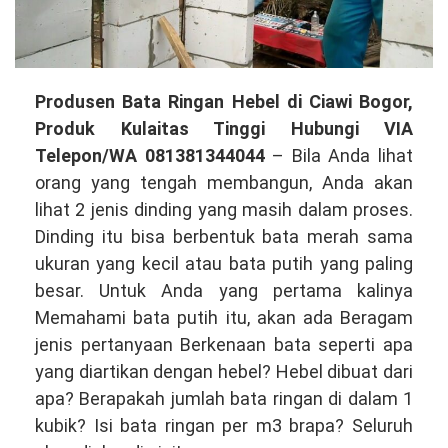
Produsen
Produsen Bata Ringan Hebel di Ciawi Bogor,
Bata
Produk Kulaitas Tinggi Hubungi VIA
Ringan
Telepon/WA 081381344044
– Bila Anda lihat
Hebel
orang yang tengah membangun, Anda akan
di
lihat 2 jenis dinding yang masih dalam proses.
Ciawi
Dinding itu bisa berbentuk bata merah sama
Bogor,
ukuran yang kecil atau bata putih yang paling
Produk
besar. Untuk Anda yang pertama kalinya
Kualitas
Memahami bata putih itu, akan ada Beragam
Tinggi
jenis pertanyaan Berkenaan bata seperti apa
Hubungi
yang diartikan dengan hebel? Hebel dibuat dari
VIA
apa? Berapakah jumlah bata ringan di dalam 1
Telepon/WA
kubik? Isi bata ringan per m3 brapa? Seluruh