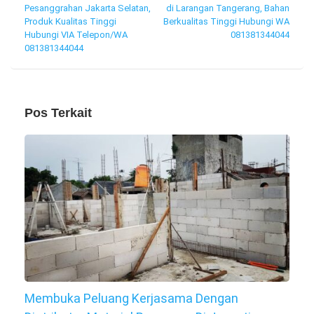
Pesanggrahan Jakarta Selatan,
di Larangan Tangerang, Bahan
pos
Produk Kualitas Tinggi
Berkualitas Tinggi Hubungi WA
Hubungi VIA Telepon/WA
081381344044
081381344044
Pos Terkait
Membuka Peluang Kerjasama Dengan