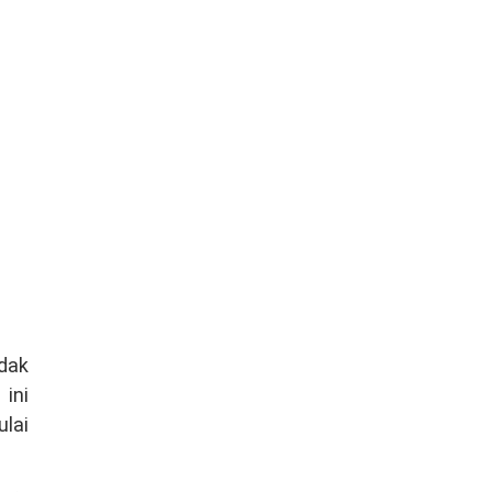
dak
ini
lai