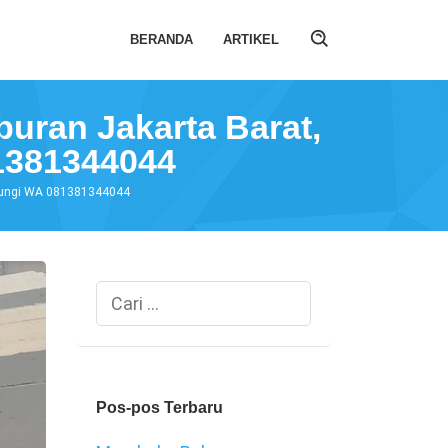
BERANDA
ARTIKEL
buran Jakarta Barat,
1381344044
Hubungi WA 081381344044
Cari
untuk:
Pos-pos Terbaru