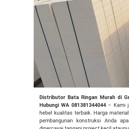
Distributor
Distributor Bata Ringan Murah di G
Bata
Hubungi WA 081381344044
– Kami j
Ringan
hebel kualitas terbaik. Harga materi
Murah
pembangunan konstruksi Anda apa 
di
dipercayai tangani project kecil atau