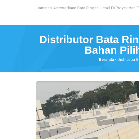
Loncat
Jaminan Ketersediaan Bata Ringan Hebel Di Proyek dan 
ke
konten
Distributor Bata Ri
Bahan Pil
Beranda
»
Distributor