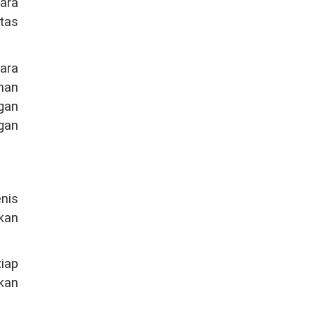
ara
itas
ara
ahan
gan
gan
enis
kan
iap
kan