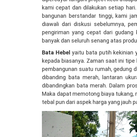
Grogol
kami cepat dan dilakukan setiap har
Petamburan
bangunan berstandar tinggi, kami 
Jakarta
diawali dari diskusi sebelumnya, pe
Barat,
pengiriman yang cepat dari gudang 
Bahan
banyak dan seluruh senang atas produk
Pilihan
Bata Hebel
yaitu bata putih kekinian
Terbaik
kepada biasanya. Zaman saat ini tipe b
Hubungi
pembangunan suatu rumah, gedung da
WA
dibanding bata merah, lantaran ukur
081381344044
dibandingkan bata merah. Dalam pro
Maka dapat memotong biaya tukang, me
tebal pun dari aspek harga yang jauh p