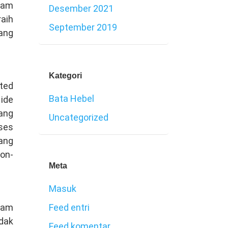
alam
Desember 2021
aih
September 2019
ang
Kategori
ted
Bata Hebel
 ide
ang
Uncategorized
ses
ang
Non-
Meta
Masuk
dam
Feed entri
dak
Feed komentar