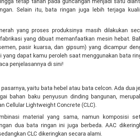
hingga tetap tahan pada guncangan menjadi satu diant
an. Selain itu, bata ringan juga lebih terjaga kual
erah yang proses produksinya masih dilakukan sec
ial fabrikasi yang dibuat memanfaatkan mesin hebat. B
(semen, pasir kuarsa, dan gipsum) yang dicampur den
i yang dapat kamu peroleh saat menggunakan bata rin
a penjelasannya di sini!
pasarnya, yaitu bata hebel atau bata celcon. Ada dua j
agai bahan baku penyusun dinding bangunan, merupa
 Cellular Lightweight Concrete (CLC).
kombinasi material yang sama, namun komposisi set
ngan dua bata ringan ini juga berbeda. AAC dikering
edangkan CLC dikeringkan secara alami.