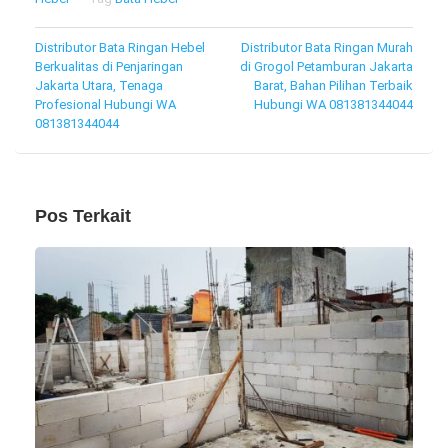
Navigasi
Distributor Bata Ringan Hebel
Distributor Bata Ringan Murah
Berkualitas di Penjaringan
di Grogol Petamburan Jakarta
pos
Jakarta Utara, Tenaga
Barat, Bahan Pilihan Terbaik
Profesional Hubungi WA
Hubungi WA 081381344044
081381344044
Pos Terkait