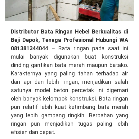
Distributor
Distributor Bata Ringan Hebel Berkualitas di
Bata
Beji Depok, Tenaga Profesional Hubungi WA
Ringan
081381344044
– Bata ringan pada saat ini
Hebel
mulai banyak digunakan buat konstruksi
Berkualitas
dinding gantikan bata merah maupun batako.
di
Karakternya yang paling tahan terhadap air
Beji
dan api dan lebih ringan, menjadikan salah
Depok,
satunya model beton percetak ini digemari
Tenaga
oleh banyak kelompok konstruksi. Bata ringan
Berpengalaman
pun relatif lebih kuat ketimbang bata merah
Hubungi
yang lebih gampang ringkih. Berbahan yang
WA
ringan pun menjadikan tugas paling lebih
081381344044
efisien dan cepat.