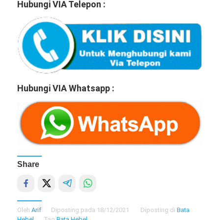
Hubungi VIA Telepon :
Hubungi VIA Whatsapp :
Share
Oleh
Arif
Diposting pada
18/12/2021
Diposting di
Bata
Hebel
Tag
Bata Hebel