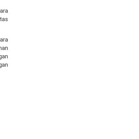
ara
itas
ara
ahan
gan
gan