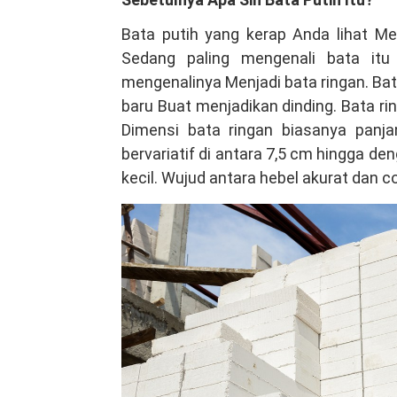
Produk
Bata putih yang kerap Anda lihat M
Kualitas
Sedang paling mengenali bata itu
Tinggi
mengenalinya Menjadi bata ringan. B
Hubungi
baru Buat menjadikan dinding. Bata r
VIA
Dimensi bata ringan biasanya panj
Telepon/WA
bervariatif di antara 7,5 cm hingga d
081381344044
kecil. Wujud antara hebel akurat dan 