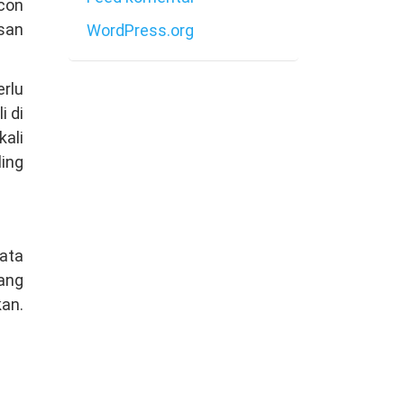
con
asan
WordPress.org
rlu
i di
kali
ling
ata
ang
kan.