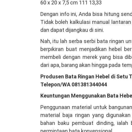
60 x 20 x 7,5 cm 111 13,33
Dengan info ini, Anda bisa hitung se
Tidak boleh kalkulasi manual lantara
dan dapat dijangkau di sini.
Nah, itu lah serba serbi bata ringan 
berpikiran buat menjadikan hebel be
membeli dengan merek yang bisa dibuk
dari apa, barang akan hingga pada te
Produsen Bata Ringan Hebel di Setu 
Telepon/WA 081381344044
Keuntungan Menggunakan Bata Hebe
Penggunaan material untuk bangunan 
material baja ringan yang digunakan
bahan baku pembuat dinding, ialah 
permintaan bata konvensional.