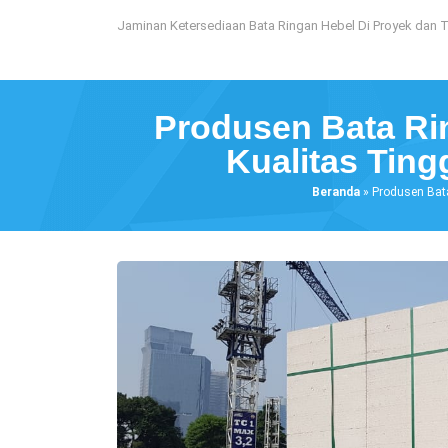
Loncat
Jaminan Ketersediaan Bata Ringan Hebel Di Proyek dan 
ke
konten
Produsen Bata Rin
Kualitas Tin
Beranda
»
Produsen Bat