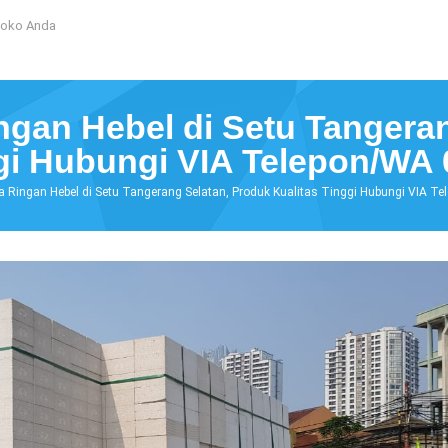
Toko Anda
gan Hebel di Setu Tangera
ggi Hubungi VIA Telepon/WA
a Ringan Hebel di Setu Tangerang Selatan, Produk Kualitas Tinggi Hubungi VIA