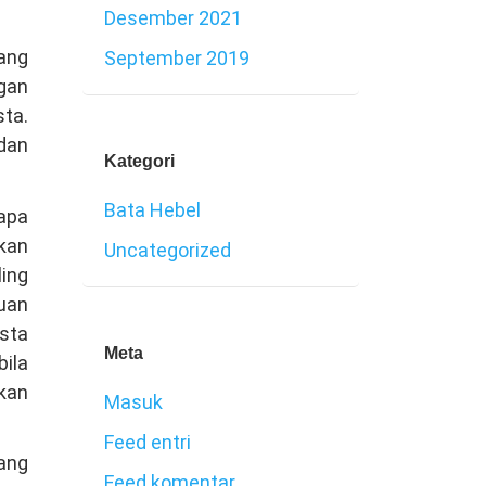
Desember 2021
yang
September 2019
ngan
sta.
dan
Kategori
Bata Hebel
apa
kan
Uncategorized
ling
uan
asta
Meta
ila
kan
Masuk
Feed entri
ang
Feed komentar