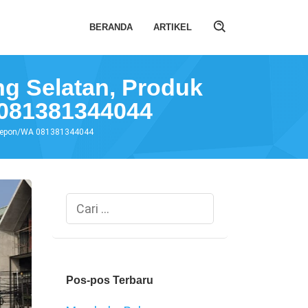
BERANDA
ARTIKEL
ng Selatan, Produk
 081381344044
 Telepon/WA 081381344044
Cari
untuk:
Pos-pos Terbaru