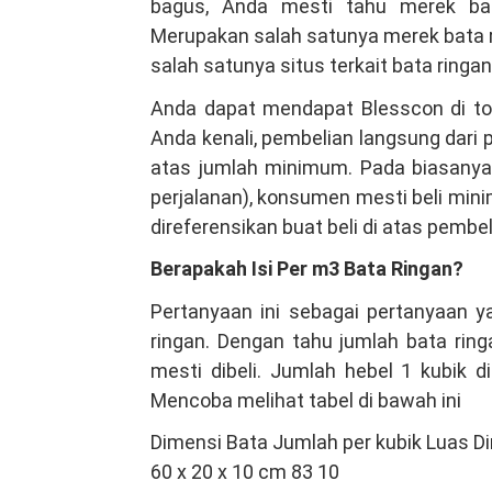
bagus, Anda mesti tahu merek bat
Merupakan salah satunya merek bata r
salah satunya situs terkait bata ringan 
Anda dapat mendapat Blesscon di tok
Anda kenali, pembelian langsung dari
atas jumlah minimum. Pada biasanya d
perjalanan), konsumen mesti beli mini
direferensikan buat beli di atas pembe
Berapakah Isi Per m3 Bata Ringan?
Pertanyaan ini sebagai pertanyaan y
ringan. Dengan tahu jumlah bata rin
mesti dibeli. Jumlah hebel 1 kubik d
Mencoba melihat tabel di bawah ini
Dimensi Bata Jumlah per kubik Luas Di
60 x 20 x 10 cm 83 10