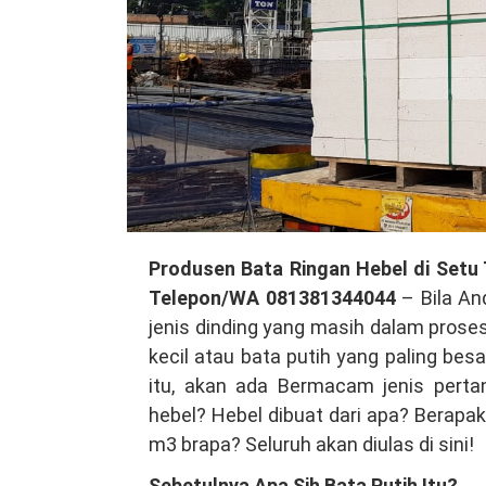
Produsen
Produsen Bata Ringan Hebel di Setu 
Bata
Telepon/WA 081381344044
– Bila An
Ringan
jenis dinding yang masih dalam prose
Hebel
kecil atau bata putih yang paling be
di
itu, akan ada Bermacam jenis perta
Setu
hebel? Hebel dibuat dari apa? Berapaka
Tangerang
m3 brapa? Seluruh akan diulas di sini!
Selatan,
Sebetulnya Apa Sih Bata Putih Itu?