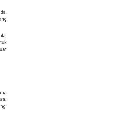
nda.
pang
ulai
tuk
buat
uma
atu
ngi