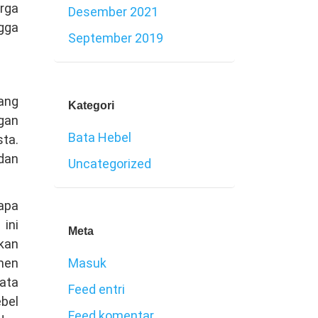
rga
Desember 2021
ngga
September 2019
ang
Kategori
ngan
Bata Hebel
sta.
dan
Uncategorized
gapa
ini
Meta
ikan
men
Masuk
ata
Feed entri
bel
Feed komentar