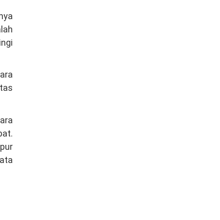
nya
alah
ingi
ara
itas
ara
at.
pur
ata