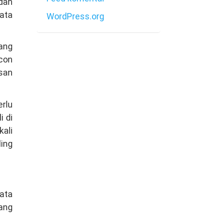
dan
bata
WordPress.org
ang
con
san
erlu
i di
kali
ling
ata
ang