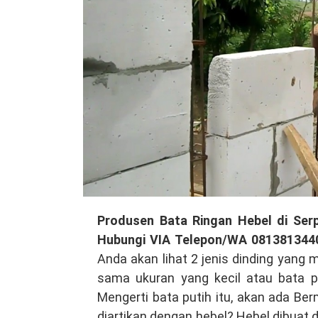
Produsen
Produsen Bata Ringan Hebel di Serp
Bata
Hubungi VIA Telepon/WA 081381344
Ringan
Anda akan lihat 2 jenis dinding yang 
Hebel
sama ukuran yang kecil atau bata p
di
Mengerti bata putih itu, akan ada Be
Serpong
diartikan dengan hebel? Hebel dibuat d