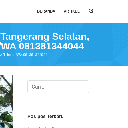
BERANDA
ARTIKEL
 Tangerang Selatan,
n/WA 081381344044
 VIA Telepon/WA 081381344044
Cari
untuk:
Pos-pos Terbaru