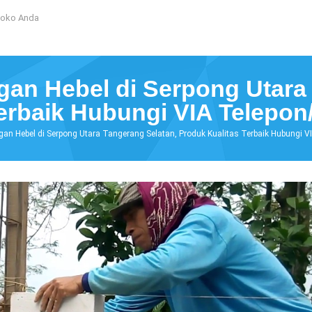
Toko Anda
an Hebel di Serpong Utara
Terbaik Hubungi VIA Telepo
gan Hebel di Serpong Utara Tangerang Selatan, Produk Kualitas Terbaik Hubungi