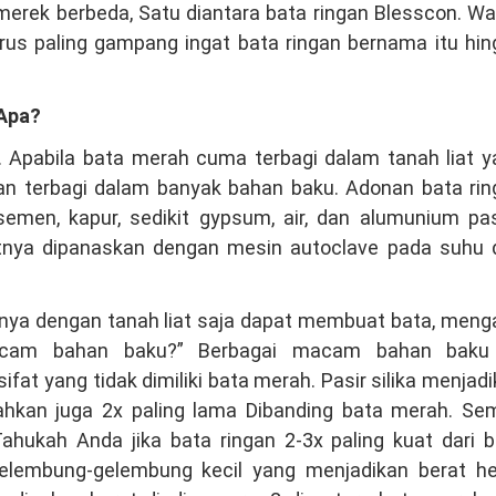
erek berbeda, Satu diantara bata ringan Blesscon. Wa
rus paling gampang ingat bata ringan bernama itu hi
 Apa?
. Apabila bata merah cuma terbagi dalam tanah liat y
gan terbagi dalam banyak bahan baku. Adonan bata ri
 semen, kapur, sedikit gypsum, air, dan alumunium pa
utnya dipanaskan dengan mesin autoclave pada suhu 
ainya dengan tanah liat saja dapat membuat bata, men
cam bahan baku?” Berbagai macam bahan baku 
at yang tidak dimiliki bata merah. Pasir silika menjad
bahkan juga 2x paling lama Dibanding bata merah. Se
ukah Anda jika bata ringan 2-3x paling kuat dari b
lembung-gelembung kecil yang menjadikan berat he