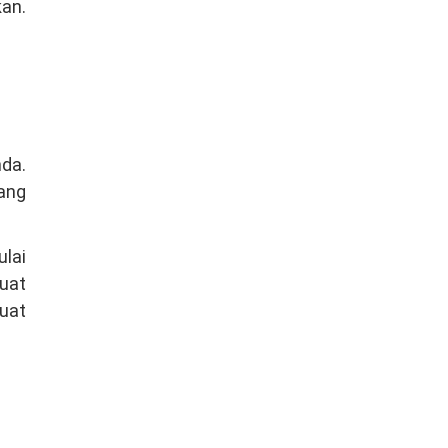
kan.
nda.
ang
ulai
uat
buat