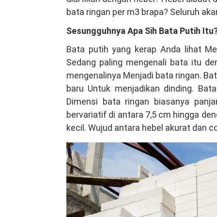
Utara
bata ringan per m3 brapa? Seluruh akan 
Tangerang
Sesungguhnya Apa Sih Bata Putih Itu
Selatan,
Bata putih yang kerap Anda lihat M
Produk
Sedang paling mengenali bata itu de
Kualitas
mengenalinya Menjadi bata ringan. B
Terbaik
baru Untuk menjadikan dinding. Bat
Hubungi
Dimensi bata ringan biasanya panj
VIA
bervariatif di antara 7,5 cm hingga d
Telepon/WA
kecil. Wujud antara hebel akurat dan 
081381344044