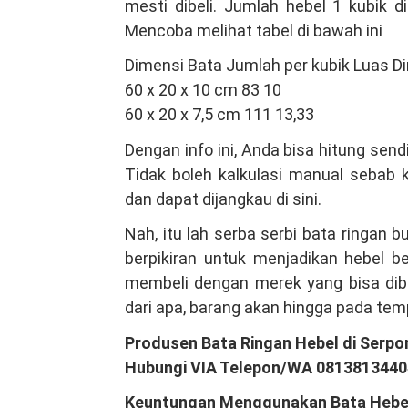
mesti dibeli. Jumlah hebel 1 kubik d
Mencoba melihat tabel di bawah ini
Dimensi Bata Jumlah per kubik Luas Di
60 x 20 x 10 cm 83 10
60 x 20 x 7,5 cm 111 13,33
Dengan info ini, Anda bisa hitung sen
Tidak boleh kalkulasi manual sebab
dan dapat dijangkau di sini.
Nah, itu lah serba serbi bata ringan
berpikiran untuk menjadikan hebel b
membeli dengan merek yang bisa dibuk
dari apa, barang akan hingga pada te
Produsen Bata Ringan Hebel di Serpo
Hubungi VIA Telepon/WA 081381344
Keuntungan Menggunakan Bata Hebe