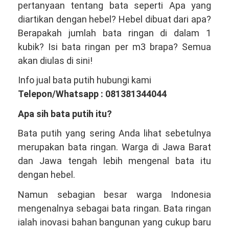
pertanyaan tentang bata seperti Apa yang
Produsen
diartikan dengan hebel? Hebel dibuat dari apa?
Bata
Berapakah jumlah bata ringan di dalam 1
Ringan
kubik? Isi bata ringan per m3 brapa? Semua
Hebel
akan diulas di sini!
Terbesar
Info jual bata putih hubungi kami
Indonesia
Telepon/Whatsapp : 081381344044
Apa sih bata putih itu?
Bata putih yang sering Anda lihat sebetulnya
merupakan bata ringan. Warga di Jawa Barat
dan Jawa tengah lebih mengenal bata itu
dengan hebel.
Namun sebagian besar warga Indonesia
mengenalnya sebagai bata ringan. Bata ringan
ialah inovasi bahan bangunan yang cukup baru