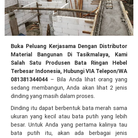
Membuka
Buka Peluang Kerjasama Dengan Distributor
Peluang
Material Bangunan Di Tasikmalaya, Kami
Kerjasama
Salah Satu Produsen Bata Ringan Hebel
Dengan
Terbesar Indonesia, Hubungi VIA Telepon/WA
Distributor
081381344044
– Bila Anda lihat orang yang
Material
sedang membangun, Anda akan lihat 2 jenis
Bangunan
dinding yang masih dalam proses.
Di
Dinding itu dapat berbentuk bata merah sama
Tasikmalaya,
ukuran yang kecil atau bata putih yang lebih
Kami
besar. Untuk Anda yang pertama kalinya tau
Salah
bata putih itu, akan ada berbagai jenis
Satu