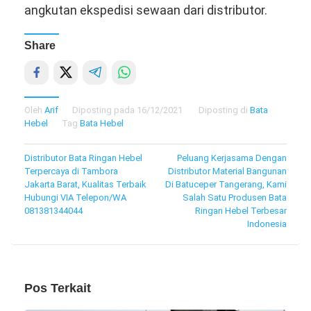
angkutan ekspedisi sewaan dari distributor.
Share
Oleh
Arif
Diposting pada
16/12/2021
Diposting di
Bata
Hebel
Tag
Bata Hebel
Navigasi
Distributor Bata Ringan Hebel
Peluang Kerjasama Dengan
Terpercaya di Tambora
Distributor Material Bangunan
pos
Jakarta Barat, Kualitas Terbaik
Di Batuceper Tangerang, Kami
Hubungi VIA Telepon/WA
Salah Satu Produsen Bata
081381344044
Ringan Hebel Terbesar
Indonesia
Pos Terkait