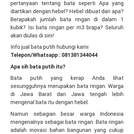
pertanyaan tentang bata seperti Apa yang
Satu
diartikan dengan hebel? Hebel dibuat dari apa?
Produsen
Berapakah jumlah bata ringan di dalam 1
Bata
kubik? Isi bata ringan per m3 brapa? Seluruh
Ringan
akan diulas di sini!
Hebel
Info jual bata putih hubungi kami
Terbesar
Telepon/Whatsapp : 081381344044
Indonesia
Apa sih bata putih itu?
Bata putih yang kerap Anda lihat
sesungguhnya merupakan bata ringan. Warga
di Jawa Barat dan Jawa tengah lebih
mengenal bata itu dengan hebel.
Namun sebagian besar warga Indonesia
mengenalnya sebagai bata ringan. Bata ringan
adalah inovasi bahan bangunan yang cukup