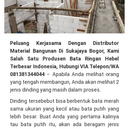
Membuka
Peluang Kerjasama Dengan Distributor
Peluang
Material Bangunan Di Sukajaya Bogor, Kami
Kerjasama
Salah Satu Produsen Bata Ringan Hebel
Dengan
Terbesar Indonesia, Hubungi VIA Telepon/WA
Distributor
081381344044
– Apabila Anda melihat orang
Material
yang tengah membangun, Anda akan melihat 2
Bangunan
jenis dinding yang masih dalam proses.
Di
Dinding tersebebut bisa berbentuk bata merah
Sukajaya
sama ukuran yang kecil atau bata putih yang
Bogor,
lebih besar. Buat Anda yang pertama kalinya
Kami
tau bata putih itu, akan ada beragam jenis
Salah