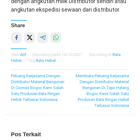
dengan angkutan milik Distributor sendiri atau
angkutan ekspedisi sewaan dari distributor.
Share
Oleh
Arif
Diposting pada
14/12/2021
Diposting di
Bata
Hebel
Tag
Bata Hebel
Navigasi
Peluang Kerjasama Dengan
Membuka Peluang Kerjasama
Distributor Material Bangunan
Dengan Distributor Material
pos
Di Ciomas Bogor, Kami Salah
Bangunan Di Tajur Halang
Satu Produsen Bata Ringan
Bogor, Kami Salah Satu
Hebel Terbesar Indonesia
Produsen Bata Ringan Hebel
Terbesar Indonesia
Pos Terkait