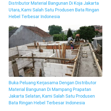
Distributor Material Bangunan Di Koja Jakarta
Utara, Kami Salah Satu Produsen Bata Ringan
Hebel Terbesar Indonesia
Buka Peluang Kerjasama Dengan Distributor
Material Bangunan Di Mampang Prapatan
Jakarta Selatan, Kami Salah Satu Produsen
Bata Ringan Hebel Terbesar Indonesia