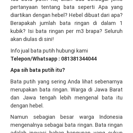
Satu
pertanyaan tentang bata seperti Apa yang
Produsen
diartikan dengan hebel? Hebel dibuat dari apa?
Bata
Berapakah jumlah bata ringan di dalam 1
Ringan
kubik? Isi bata ringan per m3 brapa? Seluruh
Hebel
akan diulas di sini!
Terbesar
Info jual bata putih hubungi kami
Indonesia
Telepon/Whatsapp : 081381344044
Apa sih bata putih itu?
Bata putih yang sering Anda lihat sebenarnya
merupakan bata ringan. Warga di Jawa Barat
dan Jawa tengah lebih mengenal bata itu
dengan hebel.
Namun sebagian besar warga Indonesia
mengenalnya sebagai bata ringan. Bata ringan
adalah inovasi bahan bangunan yang cukup