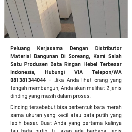
Membuka
Peluang Kerjasama Dengan Distributor
Peluang
Material Bangunan Di Soreang, Kami Salah
Kerjasama
Satu Produsen Bata Ringan Hebel Terbesar
Dengan
Indonesia, Hubungi VIA Telepon/WA
Distributor
081381344044
– Jika Anda lihat orang yang
Material
tengah membangun, Anda akan melihat 2 jenis
Bangunan
dinding yang masih dalam proses.
Di
Dinding tersebebut bisa berbentuk bata merah
Soreang,
sama ukuran yang kecil atau bata putih yang
Kami
lebih besar. Buat Anda yang pertama kalinya
Salah
tau bata putih itu, akan ada berbagai jenis