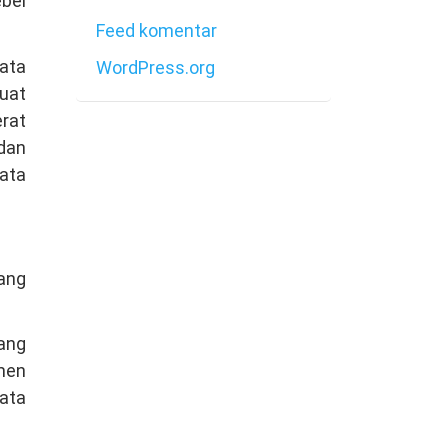
bel
Feed komentar
bata
WordPress.org
uat
rat
 dan
ata
ang
Yang
men
bata