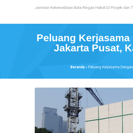
Loncat
Jaminan Ketersediaan Bata Ringan Hebel Di Proyek dan 
ke
konten
Peluang Kerjasama 
Jakarta Pusat, 
Beranda
»
Peluang Kerjasama Dengan D