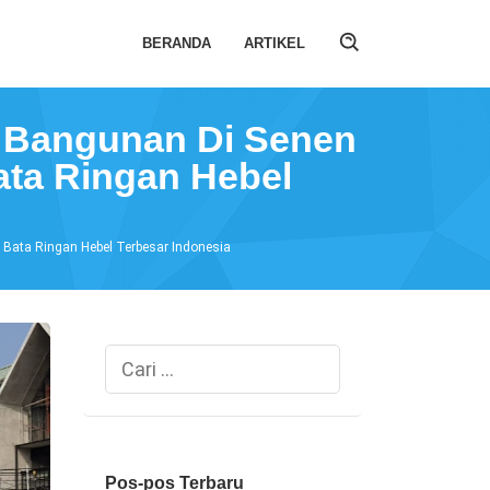
BERANDA
ARTIKEL
l Bangunan Di Senen
ata Ringan Hebel
 Bata Ringan Hebel Terbesar Indonesia
Cari
untuk:
Pos-pos Terbaru