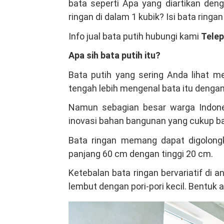
bata seperti Apa yang diartikan den
Senen
ringan di dalam 1 kubik? Isi bata ringa
Jakarta
Info jual bata putih hubungi kami
Tele
Pusat,
Kami
Apa sih bata putih itu?
Salah
Bata putih yang sering Anda lihat 
Satu
tengah lebih mengenal bata itu dengan
Produsen
Bata
Namun sebagian besar warga Indones
Ringan
inovasi bahan bangunan yang cukup b
Hebel
Bata ringan memang dapat digolongk
Terbesar
panjang 60 cm dengan tinggi 20 cm.
Indonesia
Ketebalan bata ringan bervariatif di
lembut dengan pori-pori kecil. Bentuk 