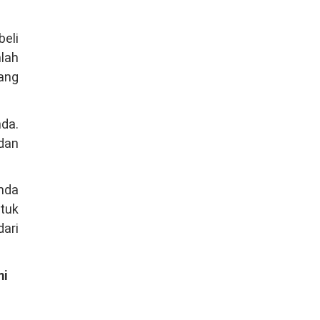
beli
mlah
ang
nda.
dan
Anda
tuk
dari
mi