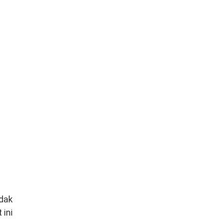
dak
 ini