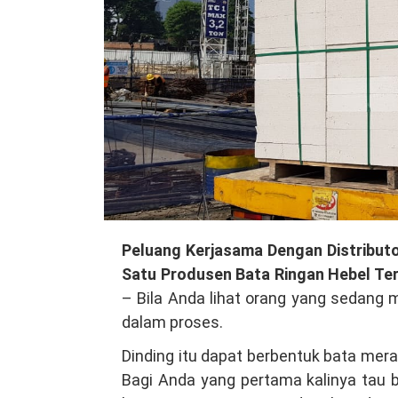
Peluang
Peluang Kerjasama Dengan Distributo
Kerjasama
Satu Produsen Bata Ringan Hebel Te
Dengan
– Bila Anda lihat orang yang sedang 
Distributor
dalam proses.
Material
Dinding itu dapat berbentuk bata mera
Bangunan
Bagi Anda yang pertama kalinya tau b
Di