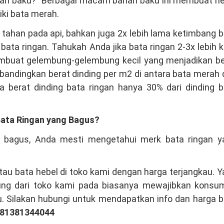
 baku?” Berbagai macam bahan baku ini membuat he
iki bata merah.
h tahan pada api, bahkan juga 2x lebih lama ketimbang 
 ringan. Tahukah Anda jika bata ringan 2-3x lebih k
mbuat gelembung-gelembung kecil yang menjadikan be
mbandingkan berat dinding per m2 di antara bata merah
a berat dinding bata ringan hanya 30% dari dinding b
ata Ringan yang Bagus?
 bagus, Anda mesti mengetahui merk bata ringan y
au bata hebel di toko kami dengan harga terjangkau. 
sung dari toko kami pada biasanya mewajibkan konsu
u. Silakan hubungi untuk mendapatkan info dan harga 
081381344044