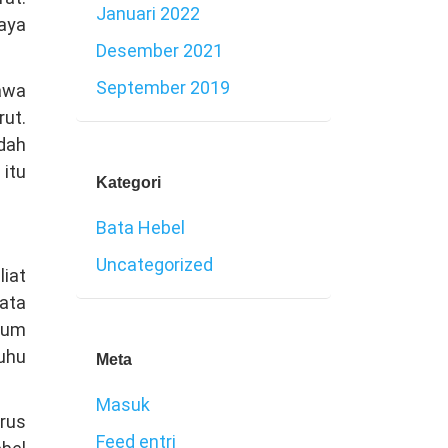
Januari 2022
iaya
Desember 2021
September 2019
awa
rut.
dah
itu
Kategori
Bata Hebel
Uncategorized
iat
ata
nium
uhu
Meta
Masuk
arus
Feed entri