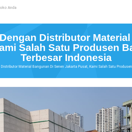
Toko Anda
Dengan Distributor Materia
Kami Salah Satu Produsen B
Terbesar Indonesia
istributor Material Bangunan Di Senen Jakarta Pusat, Kami Salah Satu Produsen