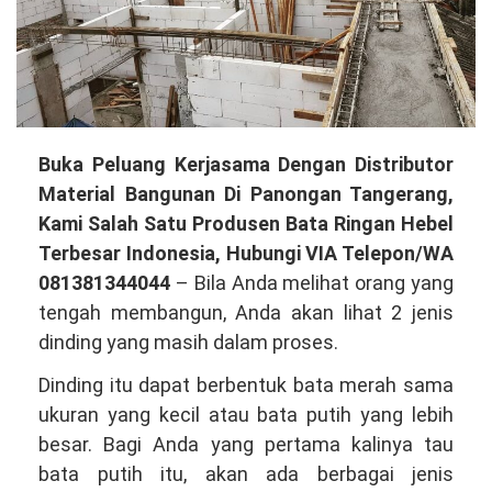
Membuka
Buka Peluang Kerjasama Dengan Distributor
Peluang
Material Bangunan Di Panongan Tangerang,
Kerjasama
Kami Salah Satu Produsen Bata Ringan Hebel
Dengan
Terbesar Indonesia, Hubungi VIA Telepon/WA
Distributor
081381344044
– Bila Anda melihat orang yang
Material
tengah membangun, Anda akan lihat 2 jenis
Bangunan
dinding yang masih dalam proses.
Di
Dinding itu dapat berbentuk bata merah sama
Panongan
ukuran yang kecil atau bata putih yang lebih
Tangerang,
besar. Bagi Anda yang pertama kalinya tau
Kami
bata putih itu, akan ada berbagai jenis
Salah