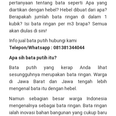
pertanyaan tentang bata seperti Apa yang
Satu
diartikan dengan hebel? Hebel dibuat dari apa?
Produsen
Berapakah jumlah bata ringan di dalam 1
Bata
kubik? Isi bata ringan per m3 brapa? Semua
Ringan
akan diulas di sini!
Hebel
Info jual bata putih hubungi kami
Terbesar
Telepon/Whatsapp : 081381344044
Indonesia
Apa sih bata putih itu?
Bata putih yang kerap Anda lihat
sesungguhnya merupakan bata ringan. Warga
di Jawa Barat dan Jawa tengah lebih
mengenal bata itu dengan hebel.
Namun sebagian besar warga Indonesia
mengenalnya sebagai bata ringan. Bata ringan
ialah inovasi bahan bangunan yang cukup baru