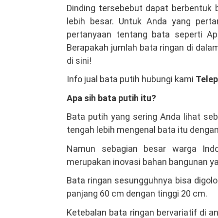
Distributor
Dinding tersebebut dapat berbentuk 
Material
lebih besar. Untuk Anda yang perta
Bangunan
pertanyaan tentang bata seperti Ap
Di
Berapakah jumlah bata ringan di dalam
Lebak,
di sini!
Kami
Info jual bata putih hubungi kami
Tele
Salah
Satu
Apa sih bata putih itu?
Produsen
Bata putih yang sering Anda lihat se
Bata
tengah lebih mengenal bata itu dengan
Ringan
Hebel
Namun sebagian besar warga Indon
Terbesar
merupakan inovasi bahan bangunan ya
Indonesia
Bata ringan sesungguhnya bisa digolo
panjang 60 cm dengan tinggi 20 cm.
Ketebalan bata ringan bervariatif di