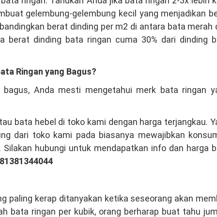
 ringan. Tahukah Anda jika bata ringan 2-3x lebih k
mbuat gelembung-gelembung kecil yang menjadikan be
mbandingkan berat dinding per m2 di antara bata merah
a berat dinding bata ringan cuma 30% dari dinding b
ata Ringan yang Bagus?
 bagus, Anda mesti mengetahui merk bata ringan y
au bata hebel di toko kami dengan harga terjangkau. 
sung dari toko kami pada biasanya mewajibkan konsu
. Silakan hubungi untuk mendapatkan info dan harga 
081381344044
ng paling kerap ditanyakan ketika seseorang akan mem
h bata ringan per kubik, orang berharap buat tahu ju