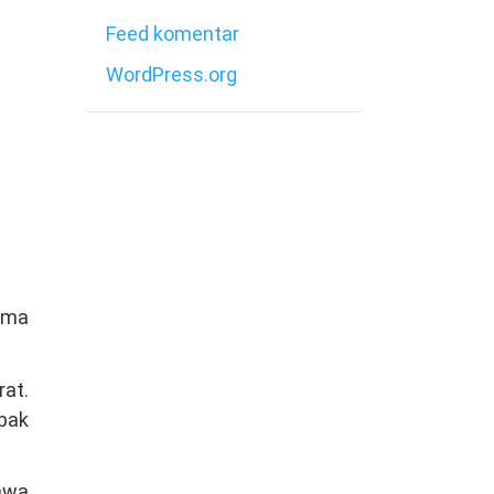
Feed komentar
WordPress.org
ama
at.
pak
awa