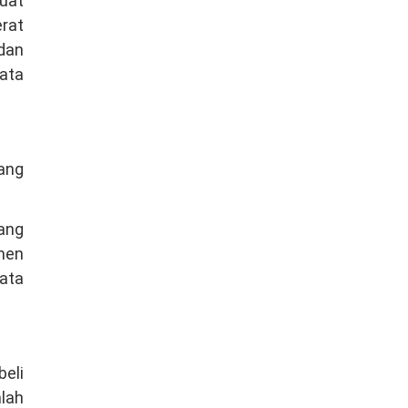
uat
rat
 dan
ata
ang
Yang
men
bata
beli
mlah