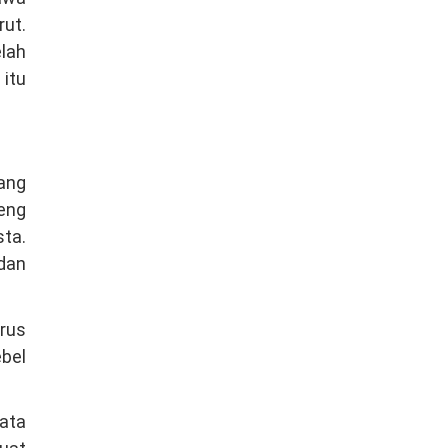
rut.
lah
itu
yang
teng
sta.
dan
arus
bel
bata