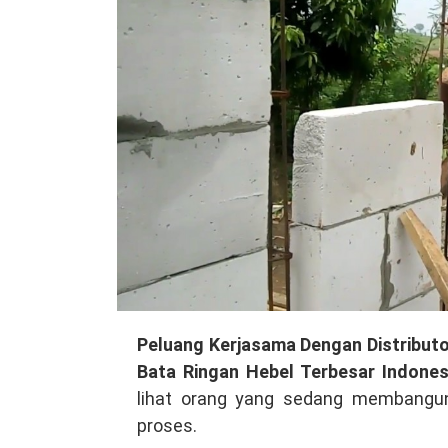
Membuka
Peluang Kerjasama Dengan Distributo
Peluang
Bata Ringan Hebel Terbesar Indone
Kerjasama
lihat orang yang sedang membangun
Dengan
proses.