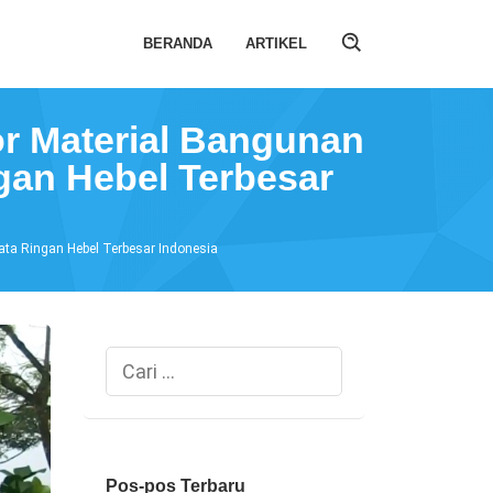
BERANDA
ARTIKEL
r Material Bangunan
gan Hebel Terbesar
ta Ringan Hebel Terbesar Indonesia
Cari
untuk:
Pos-pos Terbaru