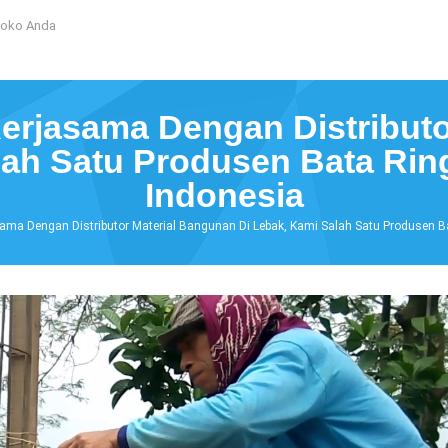
Toko Anda
rjasama Dengan Distributo
lah Satu Produsen Bata Rin
Indonesia
ma Dengan Distributor Material Bangunan Di Lebak, Kami Salah Satu Produsen Ba