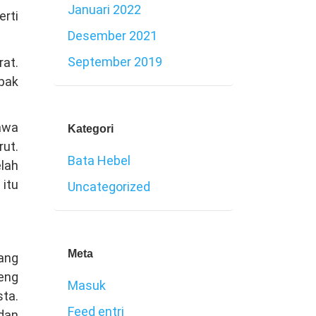
Januari 2022
erti
Desember 2021
September 2019
at.
pak
awa
Kategori
rut.
Bata Hebel
lah
itu
Uncategorized
Meta
yang
teng
Masuk
sta.
Feed entri
dan