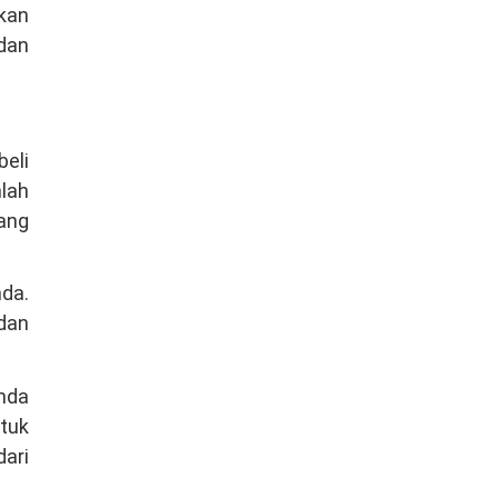
kan
dan
beli
mlah
ang
nda.
dan
Anda
tuk
dari