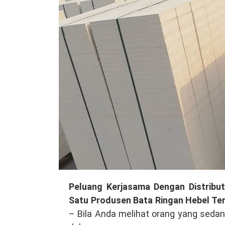
Membuka
Peluang Kerjasama Dengan Distribu
Peluang
Satu Produsen Bata Ringan Hebel Te
Kerjasama
– Bila Anda melihat orang yang sedan