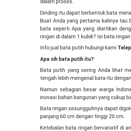
Dengan
dalam proses.
Distributor
Dinding itu dapat berbentuk bata mera
Material
Buat Anda yang pertama kalinya tau b
Bangunan
bata seperti Apa yang diartikan den
Di
ringan di dalam 1 kubik? Isi bata ringan
Jambe
Info jual bata putih hubungi kami
Tele
Tangerang,
Kami
Apa sih bata putih itu?
Salah
Bata putih yang sering Anda lihat 
Satu
tengah lebih mengenal bata itu dengan
Produsen
Bata
Namun sebagian besar warga Indones
Ringan
inovasi bahan bangunan yang cukup b
Hebel
Bata ringan sesungguhnya dapat digol
Terbesar
panjang 60 cm dengan tinggi 20 cm.
Indonesia
Ketebalan bata ringan bervariatif di