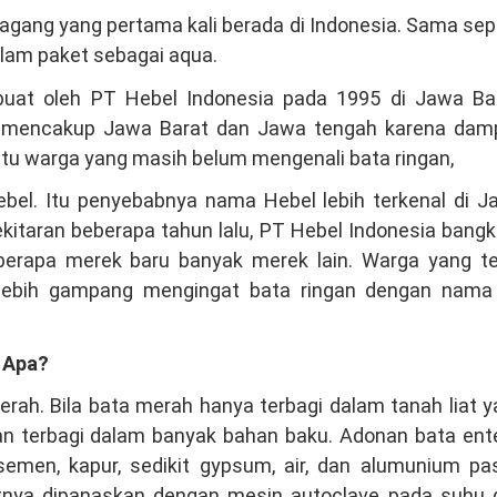
gang yang pertama kali berada di Indonesia. Sama sep
alam paket sebagai aqua.
ibuat oleh PT Hebel Indonesia pada 1995 di Jawa Bar
ma mencakup Jawa Barat dan Jawa tengah karena dam
itu warga yang masih belum mengenali bata ringan,
ebel. Itu penyebabnya nama Hebel lebih terkenal di J
itaran beberapa tahun lalu, PT Hebel Indonesia bangk
erapa merek baru banyak merek lain. Warga yang te
lebih gampang mengingat bata ringan dengan nama 
 Apa?
ah. Bila bata merah hanya terbagi dalam tanah liat 
gan terbagi dalam banyak bahan baku. Adonan bata en
 semen, kapur, sedikit gypsum, air, dan alumunium pa
utnya dipanaskan dengan mesin autoclave pada suhu 