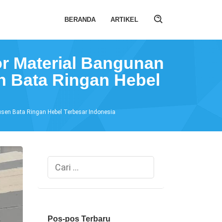
BERANDA
ARTIKEL
r Material Bangunan
n Bata Ringan Hebel
sen Bata Ringan Hebel Terbesar Indonesia
Cari
untuk:
Pos-pos Terbaru