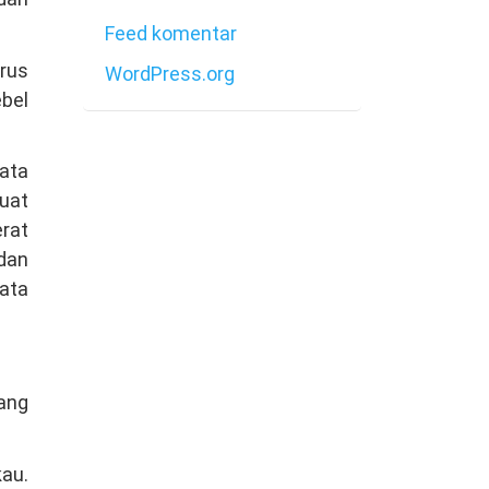
Feed komentar
arus
WordPress.org
bel
bata
uat
rat
 dan
ata
ang
au.