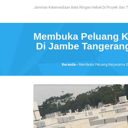
Loncat
Jaminan Ketersediaan Bata Ringan Hebel Di Proyek dan 
ke
konten
Membuka Peluang Ke
Di Jambe Tangerang
Beranda
»
Membuka Peluang Kerjasama Den