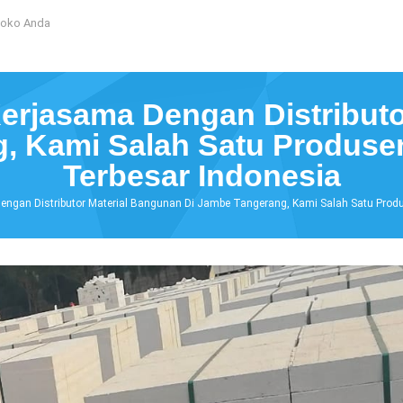
Toko Anda
rjasama Dengan Distributo
, Kami Salah Satu Produse
Terbesar Indonesia
gan Distributor Material Bangunan Di Jambe Tangerang, Kami Salah Satu Produ