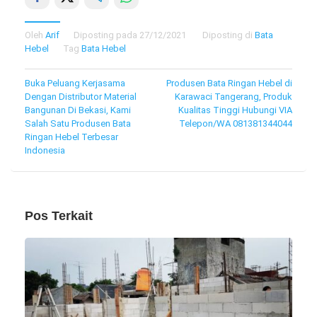
Oleh
Arif
Diposting pada
27/12/2021
Diposting di
Bata
Hebel
Tag
Bata Hebel
Navigasi
Buka Peluang Kerjasama
Produsen Bata Ringan Hebel di
Dengan Distributor Material
Karawaci Tangerang, Produk
pos
Bangunan Di Bekasi, Kami
Kualitas Tinggi Hubungi VIA
Salah Satu Produsen Bata
Telepon/WA 081381344044
Ringan Hebel Terbesar
Indonesia
Pos Terkait