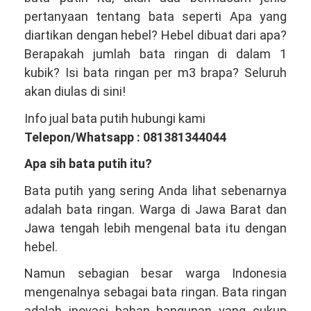
Salah
pertanyaan tentang bata seperti Apa yang
Satu
diartikan dengan hebel? Hebel dibuat dari apa?
Produsen
Berapakah jumlah bata ringan di dalam 1
Bata
kubik? Isi bata ringan per m3 brapa? Seluruh
Ringan
akan diulas di sini!
Hebel
Info jual bata putih hubungi kami
Terbesar
Telepon/Whatsapp : 081381344044
Indonesia
Apa sih bata putih itu?
Bata putih yang sering Anda lihat sebenarnya
adalah bata ringan. Warga di Jawa Barat dan
Jawa tengah lebih mengenal bata itu dengan
hebel.
Namun sebagian besar warga Indonesia
mengenalnya sebagai bata ringan. Bata ringan
adalah inovasi bahan bangunan yang cukup