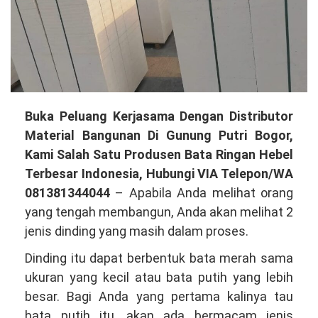
Peluang
Buka Peluang Kerjasama Dengan Distributor
Kerjasama
Material Bangunan Di Gunung Putri Bogor,
Dengan
Kami Salah Satu Produsen Bata Ringan Hebel
Distributor
Terbesar Indonesia, Hubungi VIA Telepon/WA
Material
081381344044
– Apabila Anda melihat orang
Bangunan
yang tengah membangun, Anda akan melihat 2
Di
jenis dinding yang masih dalam proses.
Gunung
Dinding itu dapat berbentuk bata merah sama
Putri
ukuran yang kecil atau bata putih yang lebih
Bogor,
besar. Bagi Anda yang pertama kalinya tau
Kami
bata putih itu, akan ada bermacam jenis