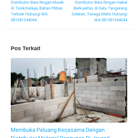
Navigasi
Distributor Bata Ringan Murah
Distributor Bata Ringan Hebel
di Tasikmalaya, Bahan Pilihan
Berkualitas di Setu Tangerang
pos
Terbaik Hubungi WA
Selatan, Tenaga Mahir Hubungi
081381344044
WA 081381344044
Pos Terkait
Membuka Peluang Kerjasama Dengan