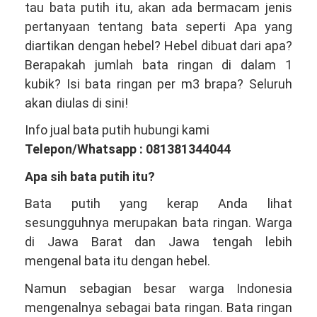
tau bata putih itu, akan ada bermacam jenis
Salah
pertanyaan tentang bata seperti Apa yang
Satu
diartikan dengan hebel? Hebel dibuat dari apa?
Produsen
Berapakah jumlah bata ringan di dalam 1
Bata
kubik? Isi bata ringan per m3 brapa? Seluruh
Ringan
akan diulas di sini!
Hebel
Info jual bata putih hubungi kami
Terbesar
Telepon/Whatsapp : 081381344044
Indonesia
Apa sih bata putih itu?
Bata putih yang kerap Anda lihat
sesungguhnya merupakan bata ringan. Warga
di Jawa Barat dan Jawa tengah lebih
mengenal bata itu dengan hebel.
Namun sebagian besar warga Indonesia
mengenalnya sebagai bata ringan. Bata ringan