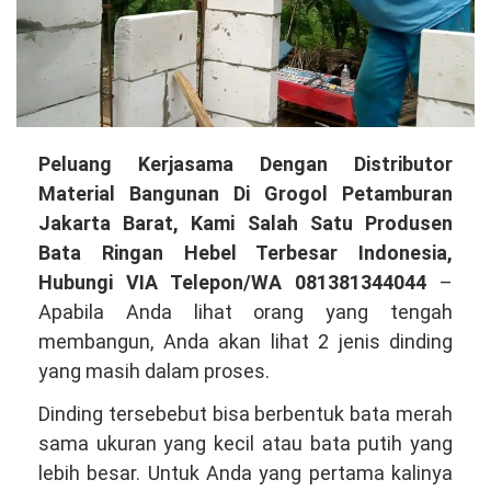
Peluang
Peluang Kerjasama Dengan Distributor
Kerjasama
Material Bangunan Di Grogol Petamburan
Dengan
Jakarta Barat, Kami Salah Satu Produsen
Distributor
Bata Ringan Hebel Terbesar Indonesia,
Material
Hubungi VIA Telepon/WA 081381344044
–
Bangunan
Apabila Anda lihat orang yang tengah
Di
membangun, Anda akan lihat 2 jenis dinding
Grogol
yang masih dalam proses.
Petamburan
Dinding tersebebut bisa berbentuk bata merah
Jakarta
sama ukuran yang kecil atau bata putih yang
Barat,
lebih besar. Untuk Anda yang pertama kalinya
Kami