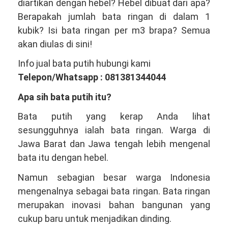
diartikan dengan hebel? Hebel dibuat dari apa?
Produsen
Berapakah jumlah bata ringan di dalam 1
Bata
kubik? Isi bata ringan per m3 brapa? Semua
Ringan
akan diulas di sini!
Hebel
Info jual bata putih hubungi kami
Terbesar
Telepon/Whatsapp : 081381344044
Indonesia
Apa sih bata putih itu?
Bata putih yang kerap Anda lihat
sesungguhnya ialah bata ringan. Warga di
Jawa Barat dan Jawa tengah lebih mengenal
bata itu dengan hebel.
Namun sebagian besar warga Indonesia
mengenalnya sebagai bata ringan. Bata ringan
merupakan inovasi bahan bangunan yang
cukup baru untuk menjadikan dinding.