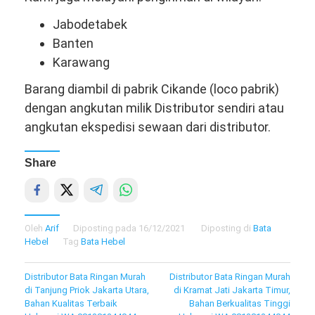
Jabodetabek
Banten
Karawang
Barang diambil di pabrik Cikande (loco pabrik)
dengan angkutan milik Distributor sendiri atau
angkutan ekspedisi sewaan dari distributor.
Share
Oleh
Arif
Diposting pada
16/12/2021
Diposting di
Bata
Hebel
Tag
Bata Hebel
Navigasi
Distributor Bata Ringan Murah
Distributor Bata Ringan Murah
di Tanjung Priok Jakarta Utara,
di Kramat Jati Jakarta Timur,
pos
Bahan Kualitas Terbaik
Bahan Berkualitas Tinggi