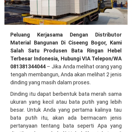
Membuka
Peluang Kerjasama Dengan Distributor
Peluang
Material Bangunan Di Ciseeng Bogor, Kami
Kerjasama
Salah Satu Produsen Bata Ringan Hebel
Dengan
Terbesar Indonesia, Hubungi VIA Telepon/WA
Distributor
081381344044
– Jika Anda melihat orang yang
Material
tengah membangun, Anda akan melihat 2 jenis
Bangunan
dinding yang masih dalam proses.
Di
Dinding itu dapat berbentuk bata merah sama
Ciseeng
ukuran yang kecil atau bata putih yang lebih
Bogor,
besar. Untuk Anda yang pertama kalinya tau
Kami
bata putih itu, akan ada bermacam jenis
Salah
pertanyaan tentang bata seperti Apa yang
Satu