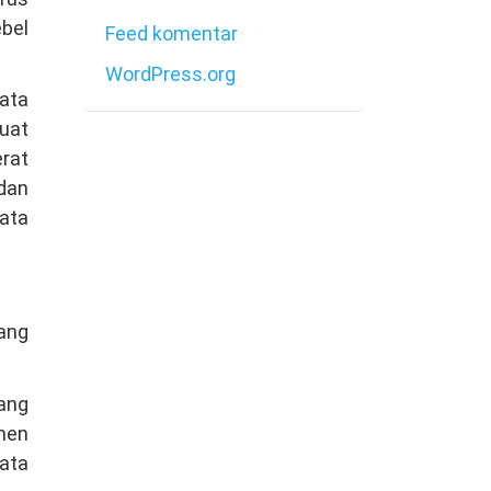
bel
Feed komentar
WordPress.org
bata
uat
rat
 dan
ata
ang
Yang
men
bata