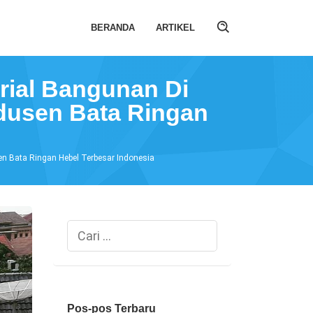
BERANDA
ARTIKEL
rial Bangunan Di
odusen Bata Ringan
en Bata Ringan Hebel Terbesar Indonesia
Cari
untuk:
Pos-pos Terbaru