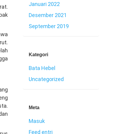
Januari 2022
at.
pak
Desember 2021
September 2019
awa
rut.
lah
Kategori
ngga
Bata Hebel
Uncategorized
ang
teng
sta.
Meta
dan
Masuk
Feed entri
arus