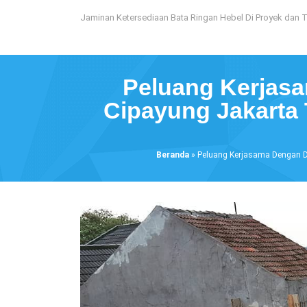
Loncat
Jaminan Ketersediaan Bata Ringan Hebel Di Proyek dan 
ke
konten
Peluang Kerjasa
Cipayung Jakarta 
Beranda
»
Peluang Kerjasama Dengan Di