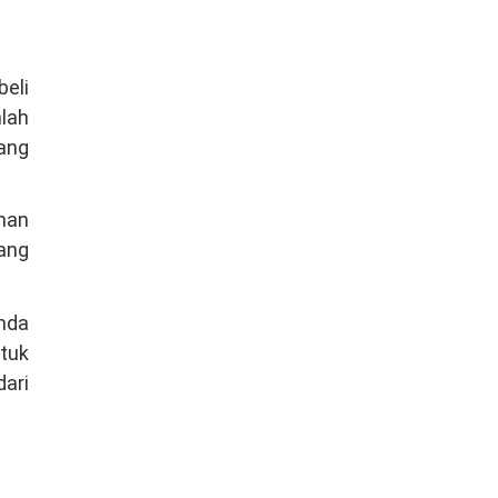
beli
mlah
ang
unan
pang
Anda
tuk
dari