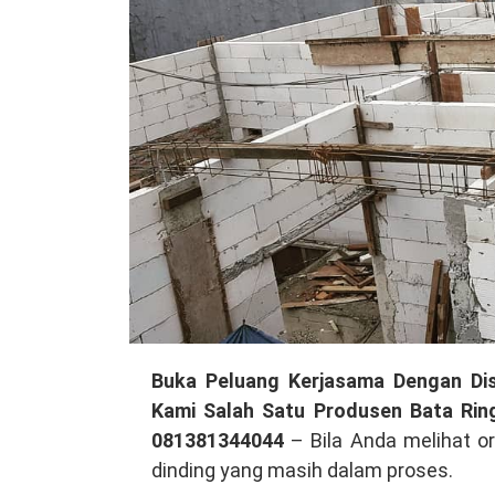
Peluang
Buka Peluang Kerjasama Dengan Dist
Kerjasama
Kami Salah Satu Produsen Bata Rin
Dengan
081381344044
– Bila Anda melihat o
Distributor
dinding yang masih dalam proses.