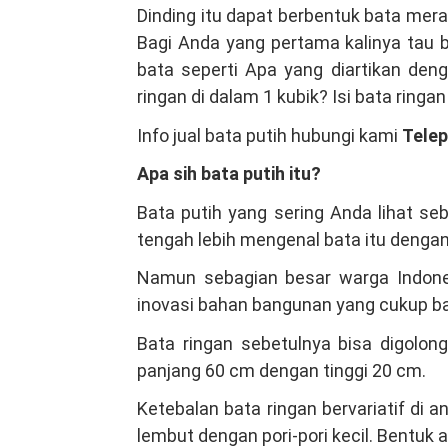
Material
Dinding itu dapat berbentuk bata mera
Bangunan
Bagi Anda yang pertama kalinya tau b
Di
bata seperti Apa yang diartikan den
Cipayung
ringan di dalam 1 kubik? Isi bata ringa
Jakarta
Info jual bata putih hubungi kami
Tele
Timur,
Kami
Apa sih bata putih itu?
Salah
Bata putih yang sering Anda lihat se
Satu
tengah lebih mengenal bata itu dengan
Produsen
Bata
Namun sebagian besar warga Indones
Ringan
inovasi bahan bangunan yang cukup ba
Hebel
Bata ringan sebetulnya bisa digolon
Terbesar
panjang 60 cm dengan tinggi 20 cm.
Indonesia
Ketebalan bata ringan bervariatif di
lembut dengan pori-pori kecil. Bentuk 