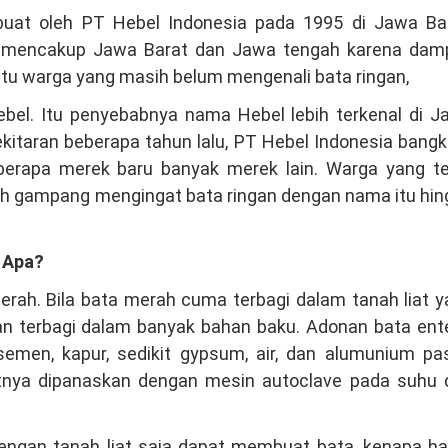
ibuat oleh PT Hebel Indonesia pada 1995 di Jawa Bar
ma mencakup Jawa Barat dan Jawa tengah karena dam
itu warga yang masih belum mengenali bata ringan,
ebel. Itu penyebabnya nama Hebel lebih terkenal di J
itaran beberapa tahun lalu, PT Hebel Indonesia bangk
erapa merek baru banyak merek lain. Warga yang te
ih gampang mengingat bata ringan dengan nama itu hi
 Apa?
rah. Bila bata merah cuma terbagi dalam tanah liat y
gan terbagi dalam banyak bahan baku. Adonan bata en
 semen, kapur, sedikit gypsum, air, dan alumunium pa
utnya dipanaskan dengan mesin autoclave pada suhu 
 dengan tanah liat saja dapat membuat bata, kenapa h