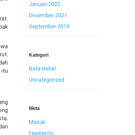
Januari 2022
Desember 2021
at.
September 2019
pak
awa
rut.
Kategori
dah
Bata Hebel
itu
Uncategorized
yang
Meta
teng
sta.
Masuk
dan
Feed entri