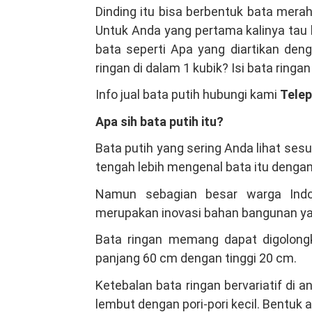
Distributor
Dinding itu bisa berbentuk bata merah
Material
Untuk Anda yang pertama kalinya tau 
Bangunan
bata seperti Apa yang diartikan den
Di
ringan di dalam 1 kubik? Isi bata ringa
Bojong
Info jual bata putih hubungi kami
Tele
gede
Bogor,
Apa sih bata putih itu?
Kami
Bata putih yang sering Anda lihat ses
Salah
tengah lebih mengenal bata itu dengan
Satu
Produsen
Namun sebagian besar warga Indon
Bata
merupakan inovasi bahan bangunan yan
Ringan
Bata ringan memang dapat digolongk
Hebel
panjang 60 cm dengan tinggi 20 cm.
Terbesar
Indonesia
Ketebalan bata ringan bervariatif di
lembut dengan pori-pori kecil. Bentuk 