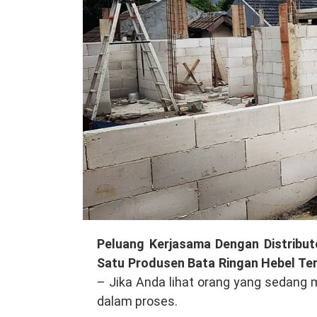
Buka
Peluang Kerjasama Dengan Distribut
Peluang
Satu Produsen Bata Ringan Hebel Te
Kerjasama
– Jika Anda lihat orang yang sedang 
Dengan
dalam proses.