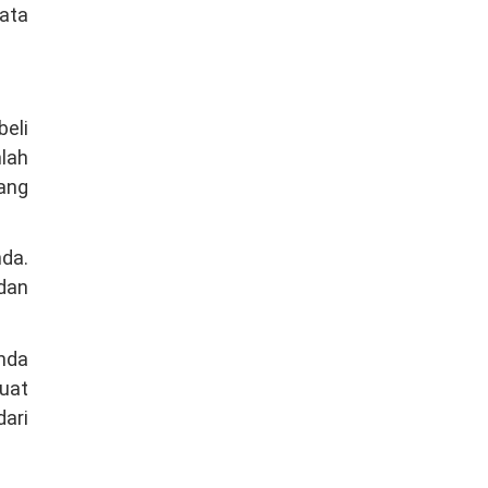
bata
beli
mlah
ang
nda.
dan
Anda
uat
dari