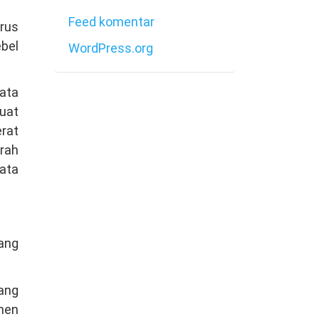
Feed komentar
arus
bel
WordPress.org
bata
uat
rat
erah
bata
ang
Yang
men