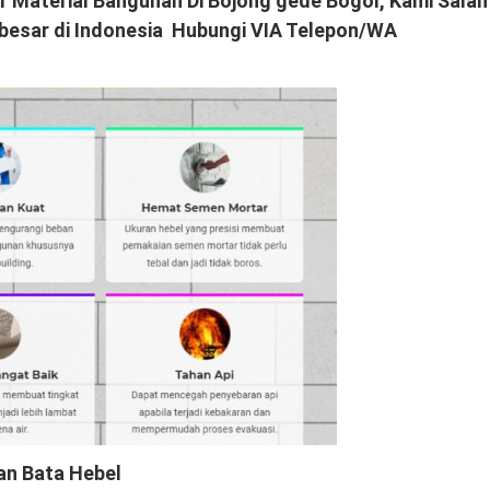
r Material Bangunan Di Bojong gede Bogor, Kami Salah
besar di Indonesia Hubungi VIA Telepon/WA
n Bata Hebel