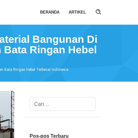
BERANDA
ARTIKEL
aterial Bangunan Di
 Bata Ringan Hebel
en Bata Ringan Hebel Terbesar Indonesia
Cari
untuk:
Pos-pos Terbaru