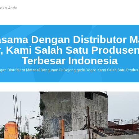
Toko Anda
sama Dengan Distributor M
, Kami Salah Satu Produsen
Terbesar Indonesia
an Distributor Material Bangunan Di Bojong gede Bogor, Kami Salah Satu Produs