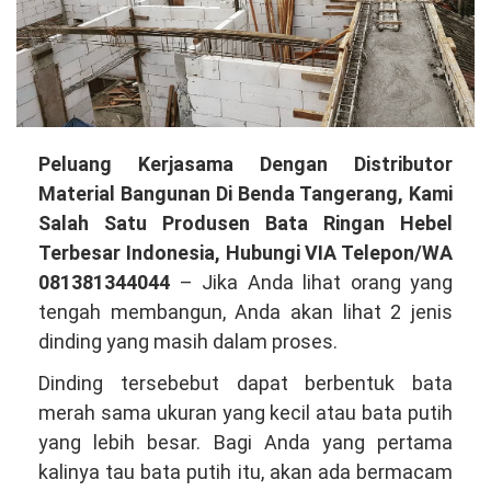
Buka
Peluang Kerjasama Dengan Distributor
Peluang
Material Bangunan Di Benda Tangerang, Kami
Kerjasama
Salah Satu Produsen Bata Ringan Hebel
Dengan
Terbesar Indonesia, Hubungi VIA Telepon/WA
Distributor
081381344044
– Jika Anda lihat orang yang
Material
tengah membangun, Anda akan lihat 2 jenis
Bangunan
dinding yang masih dalam proses.
Di
Dinding tersebebut dapat berbentuk bata
Benda
merah sama ukuran yang kecil atau bata putih
Tangerang,
yang lebih besar. Bagi Anda yang pertama
Kami
kalinya tau bata putih itu, akan ada bermacam
Salah