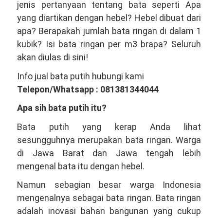
jenis pertanyaan tentang bata seperti Apa
Satu
yang diartikan dengan hebel? Hebel dibuat dari
Produsen
apa? Berapakah jumlah bata ringan di dalam 1
Bata
kubik? Isi bata ringan per m3 brapa? Seluruh
Ringan
akan diulas di sini!
Hebel
Info jual bata putih hubungi kami
Terbesar
Telepon/Whatsapp : 081381344044
Indonesia
Apa sih bata putih itu?
Bata putih yang kerap Anda lihat
sesungguhnya merupakan bata ringan. Warga
di Jawa Barat dan Jawa tengah lebih
mengenal bata itu dengan hebel.
Namun sebagian besar warga Indonesia
mengenalnya sebagai bata ringan. Bata ringan
adalah inovasi bahan bangunan yang cukup