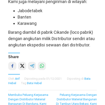
Kami juga melayani pengiriman di wilayah:
Jabodetabek
Banten
Karawang
Barang diambil di pabrik Cikande (loco pabrik)
dengan angkutan milik Distributor sendiri atau
angkutan ekspedisi sewaan dari distributor.
Share
Oleh
Arif
Diposting pada
01/12/2021
Diposting di
Bata
Hebel
Tag
Bata Hebel
Navigasi
Membuka Peluang Kerjasama
Peluang Kerjasama Dengan
Dengan Distributor Material
Distributor Material Bangunan
pos
Bangunan Di Bandung, Kami
Di Tambun Utara Bekasi, Kami