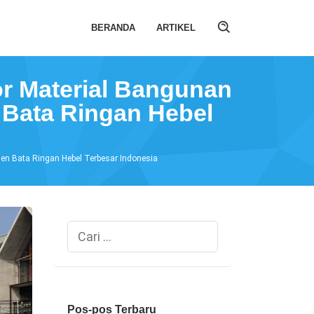
BERANDA
ARTIKEL
r Material Bangunan
 Bata Ringan Hebel
en Bata Ringan Hebel Terbesar Indonesia
Cari
untuk:
Pos-pos Terbaru