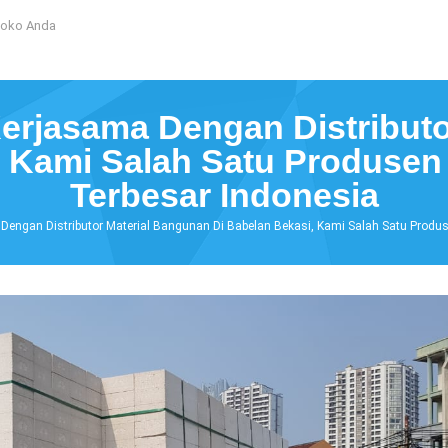
Toko Anda
rjasama Dengan Distributo
, Kami Salah Satu Produsen
Terbesar Indonesia
ngan Distributor Material Bangunan Di Babelan Bekasi, Kami Salah Satu Produs