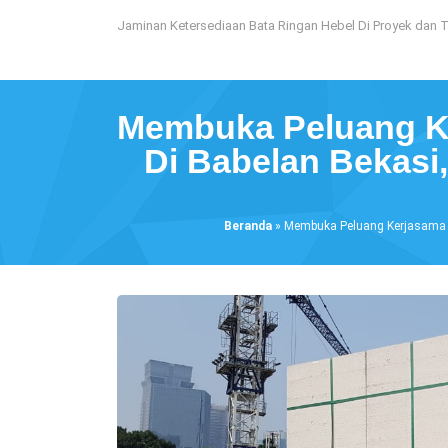
Loncat
Jaminan Ketersediaan Bata Ringan Hebel Di Proyek dan 
ke
konten
Membuka Peluang Ke
Di Babelan Bekasi
Beranda
»
Membuka Peluang Kerjasama De