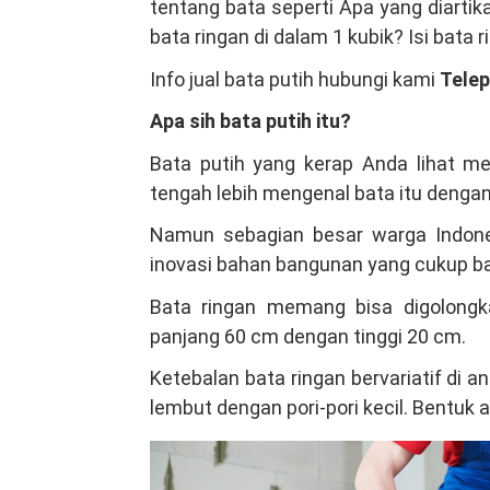
tentang bata seperti Apa yang diarti
Di
bata ringan di dalam 1 kubik? Isi bata 
Babelan
Info jual bata putih hubungi kami
Tele
Bekasi,
Kami
Apa sih bata putih itu?
Salah
Bata putih yang kerap Anda lihat m
Satu
tengah lebih mengenal bata itu dengan
Produsen
Bata
Namun sebagian besar warga Indones
Ringan
inovasi bahan bangunan yang cukup b
Hebel
Bata ringan memang bisa digolongka
Terbesar
panjang 60 cm dengan tinggi 20 cm.
Indonesia
Ketebalan bata ringan bervariatif di
lembut dengan pori-pori kecil. Bentuk 