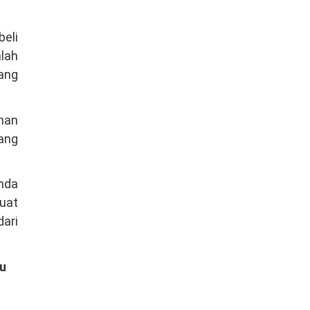
beli
mlah
ang
unan
pang
Anda
uat
dari
tu