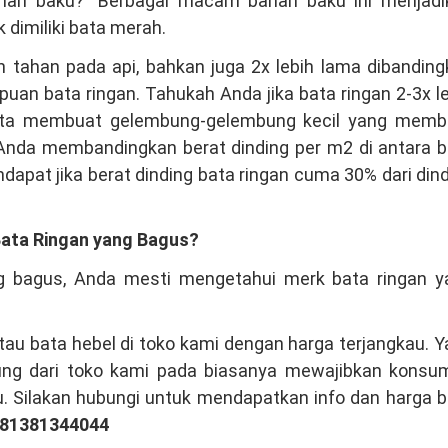
n baku?” Berbagai macam bahan baku ini menjadi
 dimiliki bata merah.
ih tahan pada api, bahkan juga 2x lebih lama dibandin
 bata ringan. Tahukah Anda jika bata ringan 2-3x le
asta membuat gelembung-gelembung kecil yang memb
la Anda membandingkan berat dinding per m2 di antara 
apat jika berat dinding bata ringan cuma 30% dari din
ata Ringan yang Bagus?
g bagus, Anda mesti mengetahui merk bata ringan y
au bata hebel di toko kami dengan harga terjangkau. 
sung dari toko kami pada biasanya mewajibkan konsu
u. Silakan hubungi untuk mendapatkan info dan harga 
081381344044