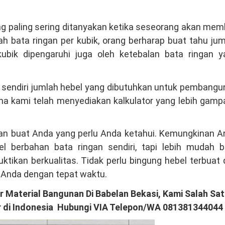
ng paling sering ditanyakan ketika seseorang akan mem
h bata ringan per kubik, orang berharap buat tahu ju
kubik dipengaruhi juga oleh ketebalan bata ringan y
ng sendiri jumlah hebel yang dibutuhkan untuk pembang
na kami telah menyediakan kalkulator yang lebih gam
ngan buat Anda yang perlu Anda ketahui. Kemungkinan 
l berbahan bata ringan sendiri, tapi lebih mudah b
tikan berkualitas. Tidak perlu bingung hebel terbuat 
 Anda dengan tepat waktu.
 Material Bangunan Di Babelan Bekasi, Kami Salah Sa
r di Indonesia Hubungi VIA Telepon/WA 081381344044