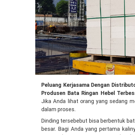
Membuka
Peluang Kerjasama Dengan Distributo
Peluang
Produsen Bata Ringan Hebel Terbes
Kerjasama
Jika Anda lihat orang yang sedang m
Dengan
dalam proses.
Distributor
Dinding tersebebut bisa berbentuk bat
Material
besar. Bagi Anda yang pertama kaliny
Bangunan