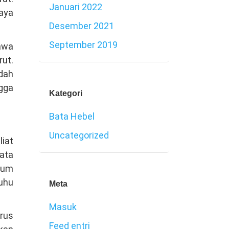
Januari 2022
iaya
Desember 2021
September 2019
awa
rut.
dah
ngga
Kategori
Bata Hebel
Uncategorized
iat
ata
nium
uhu
Meta
Masuk
arus
Feed entri