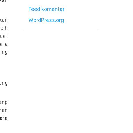
kan
Feed komentar
gkan
WordPress.org
bih
uat
bata
ding
ang
Yang
men
bata