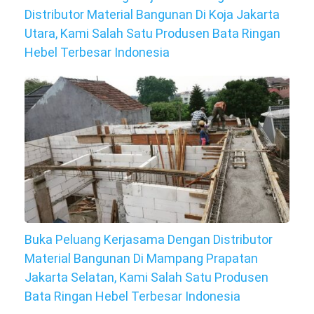
Distributor Material Bangunan Di Koja Jakarta
Utara, Kami Salah Satu Produsen Bata Ringan
Hebel Terbesar Indonesia
Buka Peluang Kerjasama Dengan Distributor
Material Bangunan Di Mampang Prapatan
Jakarta Selatan, Kami Salah Satu Produsen
Bata Ringan Hebel Terbesar Indonesia