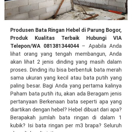
Produsen
Produsen Bata Ringan Hebel di Parung Bogor,
Bata
Produk Kualitas Terbaik Hubungi VIA
Ringan
Telepon/WA 081381344044
– Apabila Anda
Hebel
lihat orang yang tengah membangun, Anda
di
akan lihat 2 jenis dinding yang masih dalam
Parung
proses. Dinding itu bisa berbentuk bata merah
Bogor,
sama ukuran yang kecil atau bata putih yang
Produk
paling besar. Bagi Anda yang pertama kalinya
Kualitas
Paham bata putih itu, akan ada Beragam jenis
Tinggi
pertanyaan Berkenaan bata seperti apa yang
Hubungi
diartikan dengan hebel? Hebel dibuat dari apa?
VIA
Berapakah jumlah bata ringan di dalam 1
Telepon/WA
kubik? Isi bata ringan per m3 brapa? Seluruh