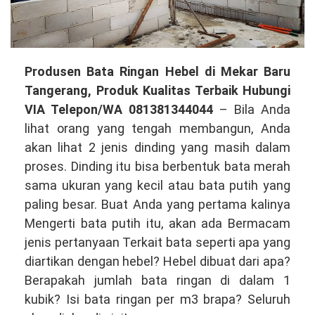
Produsen
Produsen Bata Ringan Hebel di Mekar Baru
Bata
Tangerang, Produk Kualitas Terbaik Hubungi
Ringan
VIA Telepon/WA 081381344044
– Bila Anda
Hebel
lihat orang yang tengah membangun, Anda
di
akan lihat 2 jenis dinding yang masih dalam
Mekar
proses. Dinding itu bisa berbentuk bata merah
Baru
sama ukuran yang kecil atau bata putih yang
Tangerang,
paling besar. Buat Anda yang pertama kalinya
Produk
Mengerti bata putih itu, akan ada Bermacam
Kualitas
jenis pertanyaan Terkait bata seperti apa yang
Tinggi
diartikan dengan hebel? Hebel dibuat dari apa?
Hubungi
Berapakah jumlah bata ringan di dalam 1
VIA
kubik? Isi bata ringan per m3 brapa? Seluruh