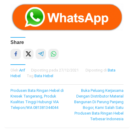
Share
Oleh
Arif
Diposting pada
27/12/2021
Diposting di
Bata
Hebel
Tag
Bata Hebel
Navigasi
Produsen Bata Ringan Hebel di
Buka Peluang Kerjasama
Kresek Tangerang, Produk
Dengan Distributor Material
pos
Kualitas Tinggi Hubungi VIA
Bangunan Di Parung Panjang
Telepon/WA 081381344044
Bogor, Kami Salah Satu
Produsen Bata Ringan Hebel
Terbesar Indonesia