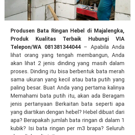
Produsen
Produsen Bata Ringan Hebel di Majalengka,
Bata
Produk Kualitas Terbaik Hubungi VIA
Ringan
Telepon/WA 081381344044
– Apabila Anda
Hebel
lihat orang yang tengah membangun, Anda
di
akan lihat 2 jenis dinding yang masih dalam
Majalengka,
proses. Dinding itu bisa berbentuk bata merah
Produk
sama ukuran yang kecil atau bata putih yang
Berkualitas
paling besar. Buat Anda yang pertama kalinya
Hubungi
Memahami bata putih itu, akan ada Beragam
VIA
jenis pertanyaan Berkaitan bata seperti apa
Telepon/WA
yang diartikan dengan hebel? Hebel dibuat dari
081381344044
apa? Berapakah jumlah bata ringan di dalam 1
kubik? Isi bata ringan per m3 brapa? Seluruh