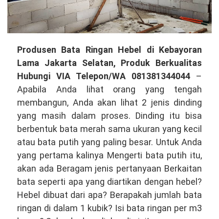
Produsen
Produsen Bata Ringan Hebel di Kebayoran
Bata
Lama Jakarta Selatan, Produk Berkualitas
Ringan
Hubungi VIA Telepon/WA 081381344044
–
Hebel
Apabila Anda lihat orang yang tengah
di
membangun, Anda akan lihat 2 jenis dinding
Kebayoran
yang masih dalam proses. Dinding itu bisa
Lama
berbentuk bata merah sama ukuran yang kecil
Jakarta
atau bata putih yang paling besar. Untuk Anda
Selatan,
yang pertama kalinya Mengerti bata putih itu,
Produk
akan ada Beragam jenis pertanyaan Berkaitan
Berkualitas
bata seperti apa yang diartikan dengan hebel?
Hubungi
Hebel dibuat dari apa? Berapakah jumlah bata
VIA
ringan di dalam 1 kubik? Isi bata ringan per m3