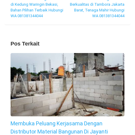
di Kedung Waringin Bekasi,
Berkualitas di Tambora Jakarta
pos
Bahan Pilihan Terbaik Hubungi
Barat, Tenaga Mahir Hubungi
WA 081381344044
WA 081381344044
Pos Terkait
Membuka Peluang Kerjasama Dengan
Distributor Material Bangunan Di Jayanti