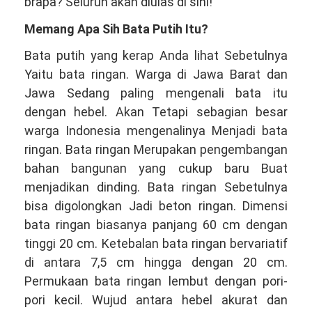
VIA
brapa? Seluruh akan diulas di sini!
Telepon/WA
Memang Apa Sih Bata Putih Itu?
081381344044
Bata putih yang kerap Anda lihat Sebetulnya
Yaitu bata ringan. Warga di Jawa Barat dan
Jawa Sedang paling mengenali bata itu
dengan hebel. Akan Tetapi sebagian besar
warga Indonesia mengenalinya Menjadi bata
ringan. Bata ringan Merupakan pengembangan
bahan bangunan yang cukup baru Buat
menjadikan dinding. Bata ringan Sebetulnya
bisa digolongkan Jadi beton ringan. Dimensi
bata ringan biasanya panjang 60 cm dengan
tinggi 20 cm. Ketebalan bata ringan bervariatif
di antara 7,5 cm hingga dengan 20 cm.
Permukaan bata ringan lembut dengan pori-
pori kecil. Wujud antara hebel akurat dan