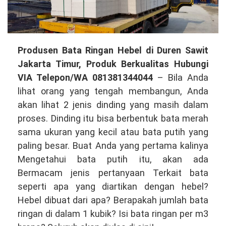
Produsen
Produsen Bata Ringan Hebel di Duren Sawit
Bata
Jakarta Timur, Produk Berkualitas Hubungi
Ringan
VIA Telepon/WA 081381344044
– Bila Anda
Hebel
lihat orang yang tengah membangun, Anda
di
akan lihat 2 jenis dinding yang masih dalam
Duren
proses. Dinding itu bisa berbentuk bata merah
Sawit
sama ukuran yang kecil atau bata putih yang
Jakarta
paling besar. Buat Anda yang pertama kalinya
Timur,
Mengetahui bata putih itu, akan ada
Produk
Bermacam jenis pertanyaan Terkait bata
Kualitas
seperti apa yang diartikan dengan hebel?
Terbaik
Hebel dibuat dari apa? Berapakah jumlah bata
Hubungi
ringan di dalam 1 kubik? Isi bata ringan per m3