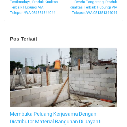
Tasikmalaya, Produk Kualitas
Benda Tangerang, Produk
pos
Terbaik Hubungi VIA
Kualitas Terbaik Hubungi VIA
Telepon/WA 081381344044
Telepon/WA 081381344044
Pos Terkait
Membuka Peluang Kerjasama Dengan
Distributor Material Bangunan Di Jayanti