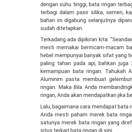
dengan suhu tinggi, bata ringan terb
terbagi dalam pasir silika, semen, k
bahan ini digabung selanjutnya dip
sudah ditetapkan.
Terkadang ada dipikiran kita: “Seand
mesti memakai bermcam-macam baha
hebel mempunyai banyak sifat yang tida
paling tahan pada api, bahkan jug
kemampuan bata ringan. Tahukah And
Aluminim pasta membuat gelembung
ringan. Maka Bila Anda membandingk
ringan, Anda akan mendapatkan jika be
Lalu, bagaimana cara mendapat bata r
Anda mesti paham merek bata ringan
satunya merek bata ringan yang diref
situs terkait bata ringan di sini.