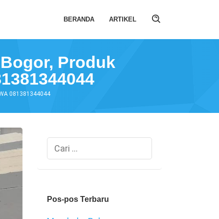
BERANDA
ARTIKEL
 Bogor, Produk
81381344044
on/WA 081381344044
Cari
untuk:
Pos-pos Terbaru