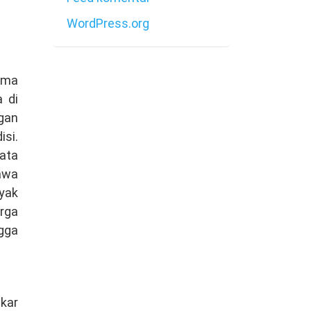
WordPress.org
ama
 di
gan
si.
ata
awa
nyak
rga
ngga
akar