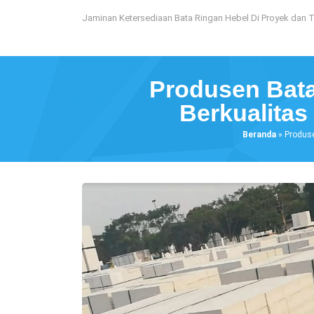
Loncat
Jaminan Ketersediaan Bata Ringan Hebel Di Proyek dan 
ke
konten
Produsen Bata
Berkualita
Beranda
»
Produse