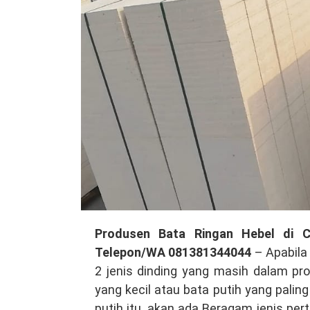
Produsen
Produsen Bata Ringan Hebel di Ci
Bata
Telepon/WA 081381344044
– Apabila
Ringan
2 jenis dinding yang masih dalam pr
Hebel
yang kecil atau bata putih yang pali
di
putih itu, akan ada Beragam jenis pe