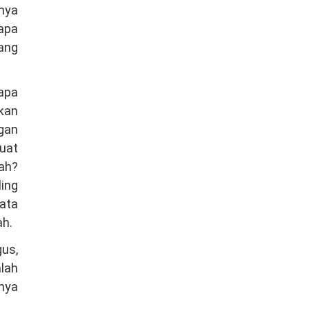
anya
rapa
ang
gapa
kan
ngan
uat
ah?
ing
ata
ah.
gus,
lah
unya