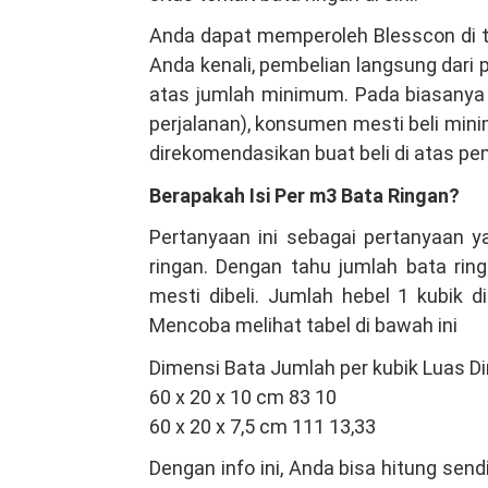
Anda dapat memperoleh Blesscon di to
Anda kenali, pembelian langsung dari
atas jumlah minimum. Pada biasanya d
perjalanan), konsumen mesti beli mini
direkomendasikan buat beli di atas pe
Berapakah Isi Per m3 Bata Ringan?
Pertanyaan ini sebagai pertanyaan y
ringan. Dengan tahu jumlah bata ri
mesti dibeli. Jumlah hebel 1 kubik d
Mencoba melihat tabel di bawah ini
Dimensi Bata Jumlah per kubik Luas Di
60 x 20 x 10 cm 83 10
60 x 20 x 7,5 cm 111 13,33
Dengan info ini, Anda bisa hitung sen