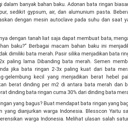
agi dalam banyak bahan baku. Adonan bata ringan bias
apur, sedikit gypsum, air, dan alumunium pasta. Bebe
anaskan dengan mesin autoclave pada suhu dan saat y
ainya dengan tanah liat saja dapat membuat bata, men
n baku?” Berbagai macam bahan baku ini menjadi
k dimiliki bata merah. Pasir silika menjadikan bata ri
a 2x paling lama Dibanding bata merah. Semen memb
a jika bata ringan 2-3x paling kuat dari bata mer
-gelembung kecil yang menjadikan berat hebel pal
an berat dinding per m2 di antara bata merah dan b
rat dinding bata ringan cuma 30% dari dinding bata mer
ingan yang bagus? Buat mendapat bata ringan yang ba
 yang dianjurkan warga Indonesia. Blesscon Yaitu sa
erensikan warga Indonesia. Melihat ulasan salah sat