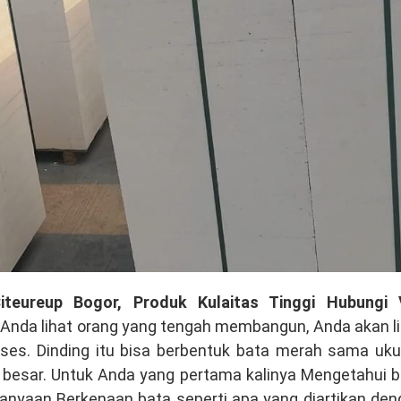
teureup Bogor, Produk Kulaitas Tinggi Hubungi 
 Anda lihat orang yang tengah membangun, Anda akan l
oses. Dinding itu bisa berbentuk bata merah sama uku
ng besar. Untuk Anda yang pertama kalinya Mengetahui 
rtanyaan Berkenaan bata seperti apa yang diartikan de