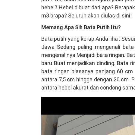
Citeureup
hebel? Hebel dibuat dari apa? Berapaka
Bogor,
m3 brapa? Seluruh akan diulas di sini!
Produk
Memang Apa Sih Bata Putih Itu?
Berkualitas
Bata putih yang kerap Anda lihat Ses
Hubungi
Jawa Sedang paling mengenali bata 
VIA
mengenalinya Menjadi bata ringan. B
Telepon/WA
baru Buat menjadikan dinding. Bata r
081381344044
bata ringan biasanya panjang 60 cm d
antara 7,5 cm hingga dengan 20 cm. P
antara hebel akurat dan condong sama