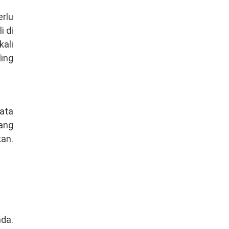
erlu
i di
kali
ling
ata
ang
kan.
nda.