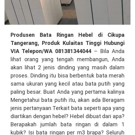
Produsen
Produsen Bata Ringan Hebel di Cikupa
Bata
Tangerang, Produk Kulaitas Tinggi Hubungi
Ringan
VIA Telepon/WA 081381344044
– Bila Anda
Hebel
lihat orang yang tengah membangun, Anda
di
akan lihat 2 jenis dinding yang masih dalam
Cikupa
proses. Dinding itu bisa berbentuk bata merah
Tangerang,
sama ukuran yang kecil atau bata putih yang
Produk
paling besar. Buat Anda yang pertama kalinya
Berkualitas
Mengetahui bata putih itu, akan ada Beragam
Hubungi
jenis pertanyaan Terkait bata seperti apa yang
VIA
diartikan dengan hebel? Hebel dibuat dari apa?
Telepon/WA
Berapakah jumlah bata ringan di dalam 1
081381344044
kubik? Isi bata ringan per m3 brapa? Seluruh