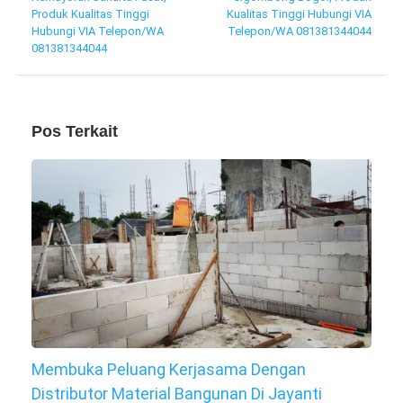
pos
Produk Kualitas Tinggi
Kualitas Tinggi Hubungi VIA
Hubungi VIA Telepon/WA
Telepon/WA 081381344044
081381344044
Pos Terkait
Membuka Peluang Kerjasama Dengan
Distributor Material Bangunan Di Jayanti