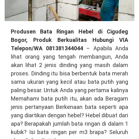
Produsen
Produsen Bata Ringan Hebel di Cigudeg
Bata
Bogor, Produk Berkualitas Hubungi VIA
Ringan
Telepon/WA 081381344044
– Apabila Anda
Hebel
lihat orang yang tengah membangun, Anda
di
akan lihat 2 jenis dinding yang masih dalam
Cigudeg
proses. Dinding itu bisa berbentuk bata merah
Bogor,
sama ukuran yang kecil atau bata putih yang
Produk
paling besar. Untuk Anda yang pertama kalinya
Kualitas
Memahami bata putih itu, akan ada Beragam
Terbaik
jenis pertanyaan Berkenaan bata seperti apa
Hubungi
yang diartikan dengan hebel? Hebel dibuat dari
VIA
apa? Berapakah jumlah bata ringan di dalam 1
Telepon/WA
kubik? Isi bata ringan per m3 brapa? Seluruh