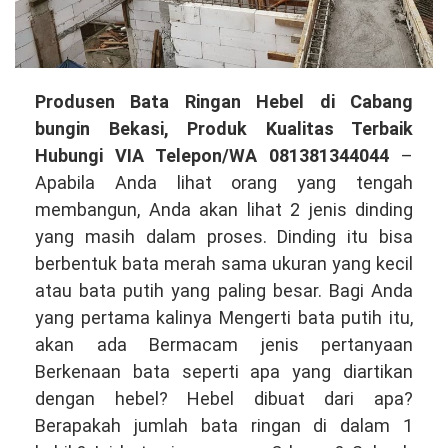
Produsen
Produsen Bata Ringan Hebel di Cabang
Bata
bungin Bekasi, Produk Kualitas Terbaik
Ringan
Hubungi VIA Telepon/WA 081381344044
–
Hebel
Apabila Anda lihat orang yang tengah
di
membangun, Anda akan lihat 2 jenis dinding
Cabang
yang masih dalam proses. Dinding itu bisa
bungin
berbentuk bata merah sama ukuran yang kecil
Bekasi,
atau bata putih yang paling besar. Bagi Anda
Produk
yang pertama kalinya Mengerti bata putih itu,
Kualitas
akan ada Bermacam jenis pertanyaan
Tinggi
Berkenaan bata seperti apa yang diartikan
Hubungi
dengan hebel? Hebel dibuat dari apa?
VIA
Berapakah jumlah bata ringan di dalam 1