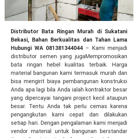
Distributor
Distributor Bata Ringan Murah di Sukatani
Bata
Bekasi, Bahan Berkualitas dan Tahan Lama
Ringan
Hubungi WA 081381344044
– Kami menjadi
Murah
distributor semen yang jugaMempromosikan
di
bata ringan hebel kualitas terbaik. Harga
Sukatani
material bangunan kami termasuk murah dan
Bekasi,
bisa mengirit biaya pembangunan konstruksi
Bahan
Anda apa lagi bila Anda ialah kontraktor besar
Berkualitas
yang dipercayai tangani project kecil ataupun
dan
besar. Tentu Anda tak perlu cemas karena
Tahan
pengangkutan kami cepat dan dilakukan
Lama
setiap hari. Dengan pengalaman kami menjadi
Hubungi
vendor material untuk bangunan berstandar