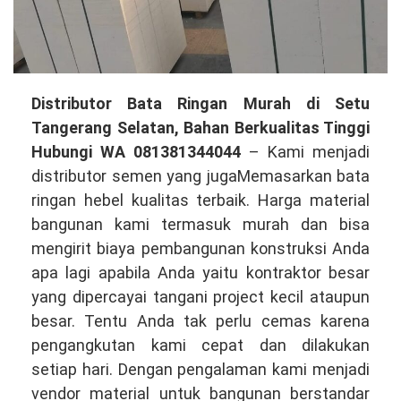
Distributor
Distributor Bata Ringan Murah di Setu
Bata
Tangerang Selatan, Bahan Berkualitas Tinggi
Ringan
Hubungi WA 081381344044
– Kami menjadi
Murah
distributor semen yang jugaMemasarkan bata
di
ringan hebel kualitas terbaik. Harga material
Setu
bangunan kami termasuk murah dan bisa
Tangerang
mengirit biaya pembangunan konstruksi Anda
Selatan,
apa lagi apabila Anda yaitu kontraktor besar
Bahan
yang dipercayai tangani project kecil ataupun
Pilihan
besar. Tentu Anda tak perlu cemas karena
Terbaik
pengangkutan kami cepat dan dilakukan
Hubungi
setiap hari. Dengan pengalaman kami menjadi
WA
vendor material untuk bangunan berstandar