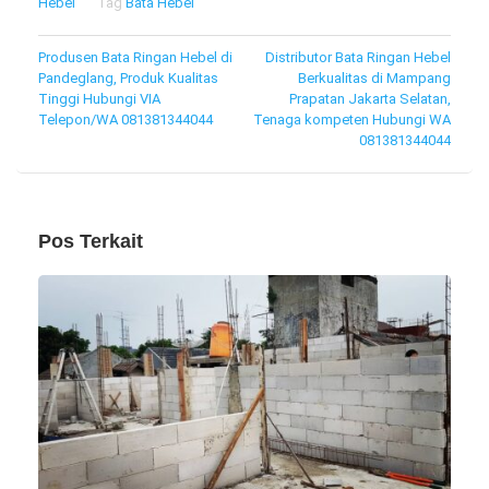
Hebel
Tag
Bata Hebel
Navigasi
Produsen Bata Ringan Hebel di
Distributor Bata Ringan Hebel
Pandeglang, Produk Kualitas
Berkualitas di Mampang
pos
Tinggi Hubungi VIA
Prapatan Jakarta Selatan,
Telepon/WA 081381344044
Tenaga kompeten Hubungi WA
081381344044
Pos Terkait