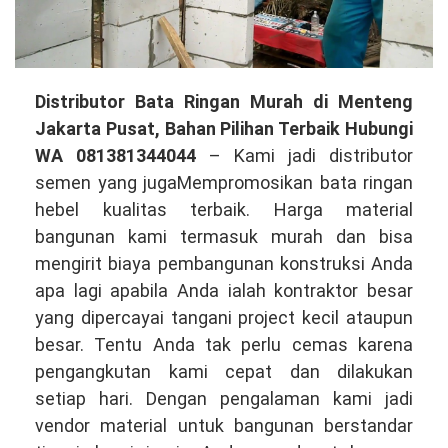
Distributor
Distributor Bata Ringan Murah di Menteng
Bata
Jakarta Pusat, Bahan Pilihan Terbaik Hubungi
Ringan
WA 081381344044
– Kami jadi distributor
Murah
semen yang jugaMempromosikan bata ringan
di
hebel kualitas terbaik. Harga material
Menteng
bangunan kami termasuk murah dan bisa
Jakarta
mengirit biaya pembangunan konstruksi Anda
Pusat,
apa lagi apabila Anda ialah kontraktor besar
Bahan
yang dipercayai tangani project kecil ataupun
Pilihan
besar. Tentu Anda tak perlu cemas karena
Terbaik
pengangkutan kami cepat dan dilakukan
Hubungi
setiap hari. Dengan pengalaman kami jadi
WA
vendor material untuk bangunan berstandar