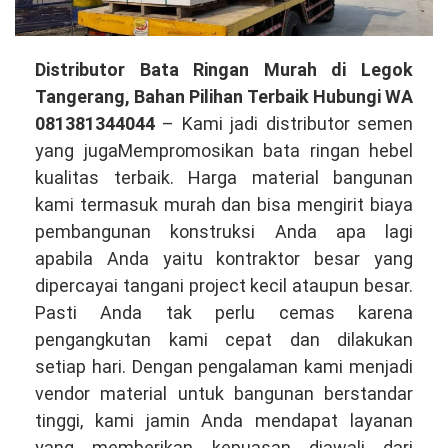
Distributor
Distributor Bata Ringan Murah di Legok
Bata
Tangerang, Bahan Pilihan Terbaik Hubungi WA
Ringan
081381344044
– Kami jadi distributor semen
Murah
yang jugaMempromosikan bata ringan hebel
di
kualitas terbaik. Harga material bangunan
Legok
kami termasuk murah dan bisa mengirit biaya
Tangerang,
pembangunan konstruksi Anda apa lagi
Bahan
apabila Anda yaitu kontraktor besar yang
Kualitas
dipercayai tangani project kecil ataupun besar.
Terbaik
Pasti Anda tak perlu cemas karena
Hubungi
pengangkutan kami cepat dan dilakukan
WA
setiap hari. Dengan pengalaman kami menjadi
081381344044
vendor material untuk bangunan berstandar
tinggi, kami jamin Anda mendapat layanan
yang memberikan kepuasan diawali dari