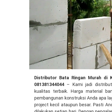
Distributor
Distributor Bata Ringan Murah di 
Bata
081381344044
– Kami jadi distribu
Ringan
kualitas terbaik. Harga material 
Murah
pembangunan konstruksi Anda apa lagi
di
project kecil ataupun besar. Pasti 
Kemiri
dilakukan setiap hari. Dengan pengal