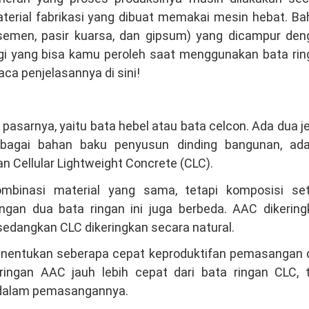
aterial fabrikasi yang dibuat memakai mesin hebat. B
(semen, pasir kuarsa, dan gipsum) yang dicampur den
gi yang bisa kamu peroleh saat menggunakan bata rin
a penjelasannya di sini!
pasarnya, yaitu bata hebel atau bata celcon. Ada dua j
bagai bahan baku penyusun dinding bangunan, ada
 Cellular Lightweight Concrete (CLC).
ombinasi material yang sama, tetapi komposisi set
ngan dua bata ringan ini juga berbeda. AAC dikering
edangkan CLC dikeringkan secara natural.
menentukan seberapa cepat keproduktifan pemasangan 
ringan AAC jauh lebih cepat dari bata ringan CLC, t
 dalam pemasangannya.