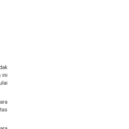
dak
 ini
lai
ara
itas
ara