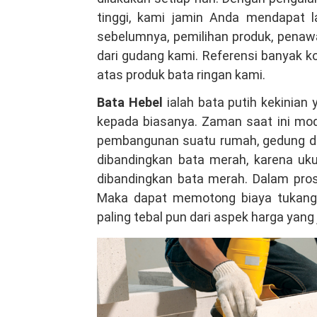
Tangerang,
tinggi, kami jamin Anda mendapat l
Bahan
sebelumnya, pemilihan produk, penaw
Berkualitas
dari gudang kami. Referensi banyak k
Tinggi
atas produk bata ringan kami.
Hubungi
Bata Hebel
ialah bata putih kekinian
WA
kepada biasanya. Zaman saat ini mode
081381344044
pembangunan suatu rumah, gedung da
dibandingkan bata merah, karena ukur
dibandingkan bata merah. Dalam pro
Maka dapat memotong biaya tukang, 
paling tebal pun dari aspek harga yang