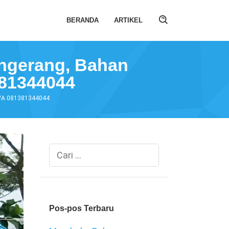
BERANDA
ARTIKEL
angerang, Bahan
381344044
i WA 081381344044
Cari
untuk:
Pos-pos Terbaru