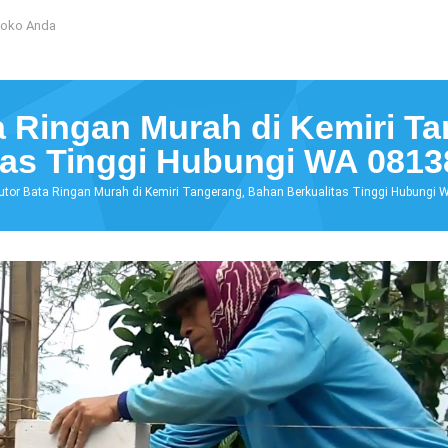
Toko Anda
ta Ringan Murah di Kemiri T
tas Tinggi Hubungi WA 081
butor Bata Ringan Murah di Kemiri Tangerang, Bahan Berkualitas Tinggi Hubung