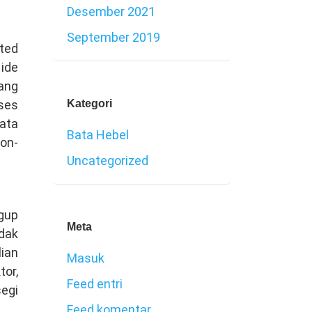
Desember 2021
September 2019
ted
 ide
ang
Kategori
ses
ata
Bata Hebel
on-
Uncategorized
gup
Meta
idak
ian
Masuk
tor,
Feed entri
egi
Feed komentar