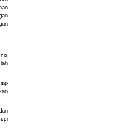
ahan
gan
gan
enis
lah
iap
kan
dan
api