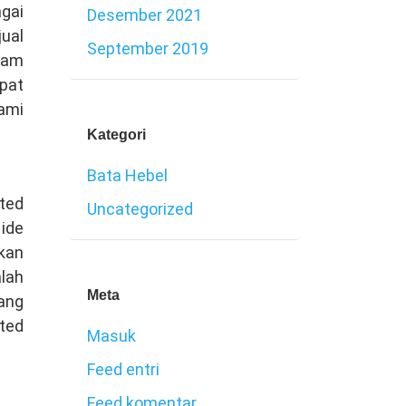
agai
Desember 2021
ual
September 2019
lam
pat
kami
Kategori
Bata Hebel
ted
Uncategorized
 ide
lkan
alah
Meta
yang
ted
Masuk
Feed entri
Feed komentar