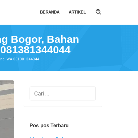
BERANDA
ARTIKEL
ng Bogor, Bahan
 081381344044
bungi WA 081381344044
Cari
untuk:
Pos-pos Terbaru