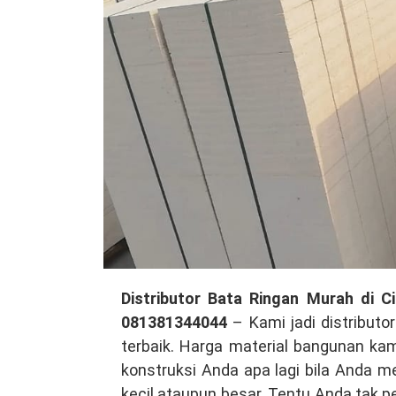
Distributor
Distributor Bata Ringan Murah di 
Bata
081381344044
– Kami jadi distribut
Ringan
terbaik. Harga material bangunan k
Murah
konstruksi Anda apa lagi bila Anda m
di
kecil ataupun besar. Tentu Anda tak 