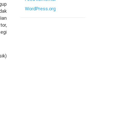
gup
WordPress.org
idak
ian
tor,
egi
sik)