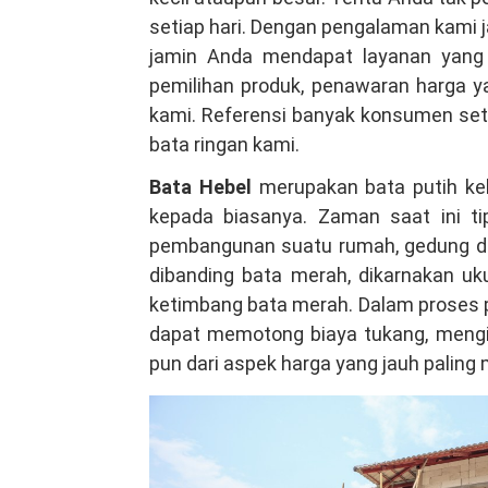
Cigombong
setiap hari. Dengan pengalaman kami j
Bogor,
jamin Anda mendapat layanan yang 
Bahan
pemilihan produk, penawaran harga y
Berkualitas
kami. Referensi banyak konsumen seti
dan
bata ringan kami.
Tahan
Bata Hebel
merupakan bata putih keki
Lama
kepada biasanya. Zaman saat ini tip
Hubungi
pembangunan suatu rumah, gedung da
WA
dibanding bata merah, dikarnakan uku
081381344044
ketimbang bata merah. Dalam proses 
dapat memotong biaya tukang, mengiri
pun dari aspek harga yang jauh paling 