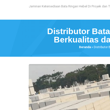
Loncat
Jaminan Ketersediaan Bata Ringan Hebel Di Proyek dan 
ke
konten
Distributor Ba
Berkualitas 
Beranda
»
Distributo