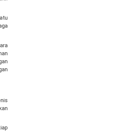
atu
jaga
ara
ahan
gan
gan
enis
kan
iap