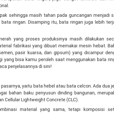
onal.
ompak sehingga masih tahan pada guncangan menjadi s
ata ringan. Disamping itu, bata ringan juga lebih ter
erah yang proses produksinya masih dilakukan sec
aterial fabrikasi yang dibuat memakai mesin hebat. B
(semen, pasir kuarsa, dan gipsum) yang dicampur den
gi yang bisa kamu peroleh saat menggunakan bata rin
a penjelasannya di sini!
pasarnya, yaitu bata hebel atau bata celcon. Ada dua j
agai bahan baku penyusun dinding bangunan, merupa
 Cellular Lightweight Concrete (CLC).
ombinasi material yang sama, tetapi komposisi set