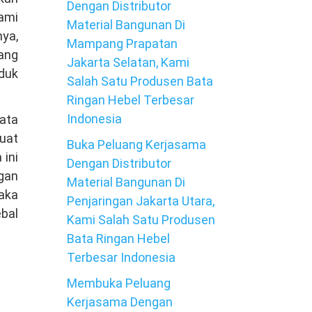
Dengan Distributor
kami
Material Bangunan Di
ya,
Mampang Prapatan
ang
Jakarta Selatan, Kami
oduk
Salah Satu Produsen Bata
Ringan Hebel Terbesar
Indonesia
bata
uat
Buka Peluang Kerjasama
ini
Dengan Distributor
ngan
Material Bangunan Di
aka
Penjaringan Jakarta Utara,
ebal
Kami Salah Satu Produsen
Bata Ringan Hebel
Terbesar Indonesia
Membuka Peluang
Kerjasama Dengan