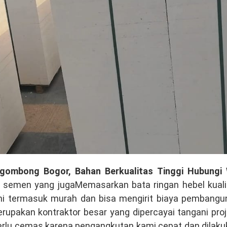
Cigombong Bogor, Bahan Berkualitas Tinggi Hubungi
or semen yang jugaMemasarkan bata ringan hebel kuali
ami termasuk murah dan bisa mengirit biaya pembangu
erupakan kontraktor besar yang dipercayai tangani pro
perlu cemas karena pengangkutan kami cepat dan dilak