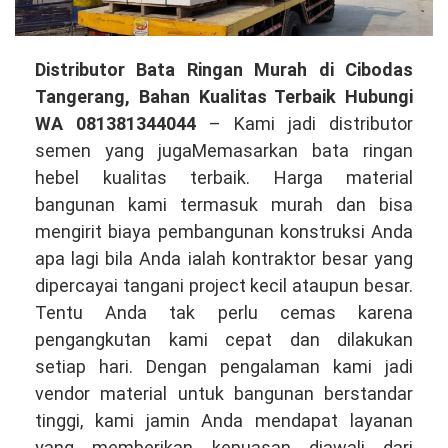
Distributor
Distributor Bata Ringan Murah di Cibodas
Bata
Tangerang, Bahan Kualitas Terbaik Hubungi
Ringan
WA 081381344044
– Kami jadi distributor
Murah
semen yang jugaMemasarkan bata ringan
di
hebel kualitas terbaik. Harga material
Cibodas
bangunan kami termasuk murah dan bisa
Tangerang,
mengirit biaya pembangunan konstruksi Anda
Bahan
apa lagi bila Anda ialah kontraktor besar yang
Berkualitas
dipercayai tangani project kecil ataupun besar.
Tinggi
Tentu Anda tak perlu cemas karena
Hubungi
pengangkutan kami cepat dan dilakukan
WA
setiap hari. Dengan pengalaman kami jadi
081381344044
vendor material untuk bangunan berstandar
tinggi, kami jamin Anda mendapat layanan
yang memberikan kepuasan diawali dari