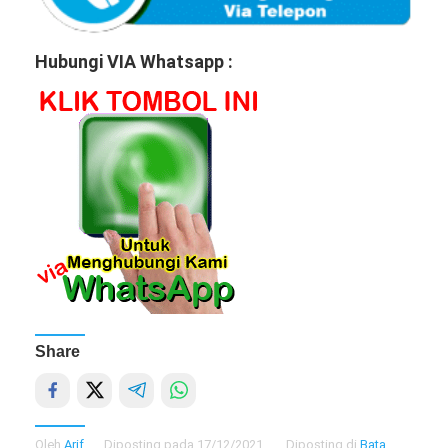
Hubungi VIA Whatsapp :
Share
Oleh
Arif
Diposting pada
17/12/2021
Diposting di
Bata