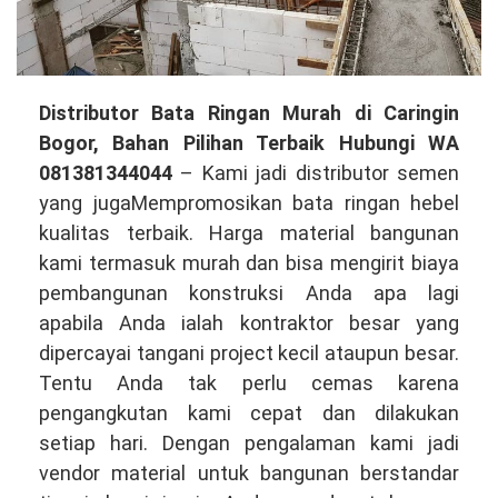
Distributor
Distributor Bata Ringan Murah di Caringin
Bata
Bogor, Bahan Pilihan Terbaik Hubungi WA
Ringan
081381344044
– Kami jadi distributor semen
Murah
yang jugaMempromosikan bata ringan hebel
di
kualitas terbaik. Harga material bangunan
Caringin
kami termasuk murah dan bisa mengirit biaya
Bogor,
pembangunan konstruksi Anda apa lagi
Bahan
apabila Anda ialah kontraktor besar yang
Kualitas
dipercayai tangani project kecil ataupun besar.
Terbaik
Tentu Anda tak perlu cemas karena
Hubungi
pengangkutan kami cepat dan dilakukan
WA
setiap hari. Dengan pengalaman kami jadi
081381344044
vendor material untuk bangunan berstandar