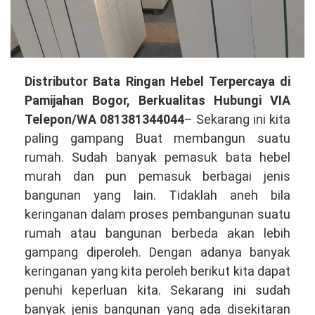
Distributor
Distributor Bata Ringan Hebel Terpercaya di
Bata
Pamijahan Bogor, Berkualitas Hubungi VIA
Ringan
Telepon/WA 081381344044
– Sekarang ini kita
Hebel
paling gampang Buat membangun suatu
Terpercaya
rumah. Sudah banyak pemasuk bata hebel
di
murah dan pun pemasuk berbagai jenis
Pamijahan
bangunan yang lain. Tidaklah aneh bila
Bogor,
keringanan dalam proses pembangunan suatu
Berkualitas
rumah atau bangunan berbeda akan lebih
Hubungi
gampang diperoleh. Dengan adanya banyak
VIA
keringanan yang kita peroleh berikut kita dapat
Telepon/WA
penuhi keperluan kita. Sekarang ini sudah
081381344044
banyak jenis bangunan yang ada disekitaran