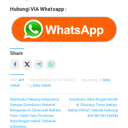
Hubungi VIA Whatsapp :
Share
Oleh
Arif
Diposting pada
16/12/2021
Diposting di
Bata
Hebel
Tag
Bata Hebel
Navigasi
Membuka Peluang Kerjasama
Distributor Bata Ringan Murah
Dengan Distributor Material
di Cikarang Timur Bekasi,
pos
Bangunan Di Cibarusah Bekasi,
Bahan Pilihan Terbaik Hubungi
Kami Salah Satu Produsen
WA 081381344044
Bata Ringan Hebel Terbesar
Indonesia