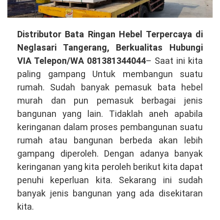
Distributor
Distributor Bata Ringan Hebel Terpercaya di
Bata
Neglasari Tangerang, Berkualitas Hubungi
Ringan
VIA Telepon/WA 081381344044
– Saat ini kita
Hebel
paling gampang Untuk membangun suatu
Terpercaya
rumah. Sudah banyak pemasuk bata hebel
di
murah dan pun pemasuk berbagai jenis
Neglasari
bangunan yang lain. Tidaklah aneh apabila
Tangerang,
keringanan dalam proses pembangunan suatu
Kualitas
rumah atau bangunan berbeda akan lebih
Terbaik
gampang diperoleh. Dengan adanya banyak
Hubungi
keringanan yang kita peroleh berikut kita dapat
VIA
penuhi keperluan kita. Sekarang ini sudah
Telepon/WA
banyak jenis bangunan yang ada disekitaran
081381344044
kita.