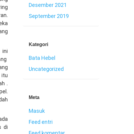
Desember 2021
ring
an.
September 2019
eka
yang
Kategori
ini
Bata Hebel
tang
ang
Uncategorized
 itu
h .
pel.
Meta
udah
Masuk
ada
Feed entri
 di
Feed komentar