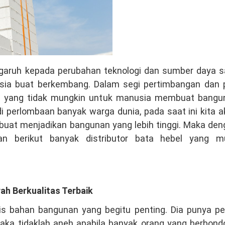
garuh kepada perubahan teknologi dan sumber daya sa
sia buat berkembang. Dalam segi pertimbangan dan 
hal yang tidak mungkin untuk manusia membuat bangu
adi perlombaan banyak warga dunia, pada saat ini kita 
uat menjadikan bangunan yang lebih tinggi. Maka den
n berikut banyak distributor bata hebel yang mu
h Berkualitas Terbaik
is bahan bangunan yang begitu penting. Dia punya pe
aka tidaklah aneh apabila banyak orang yang berbond