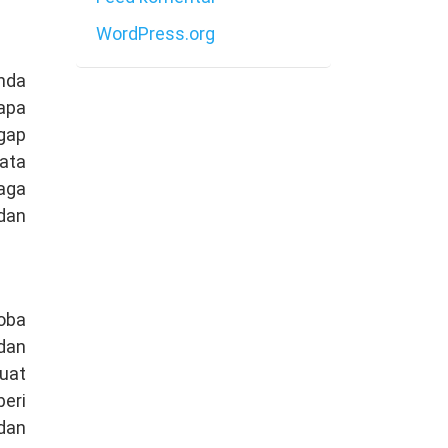
WordPress.org
Anda
apa
gap
bata
aga
dan
coba
dan
buat
eri
dan