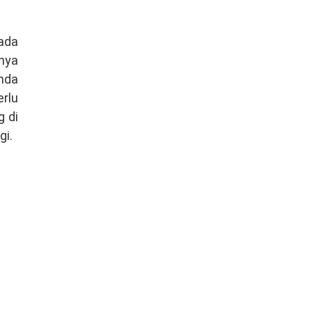
pada
inya
nda
rlu
g di
gi.