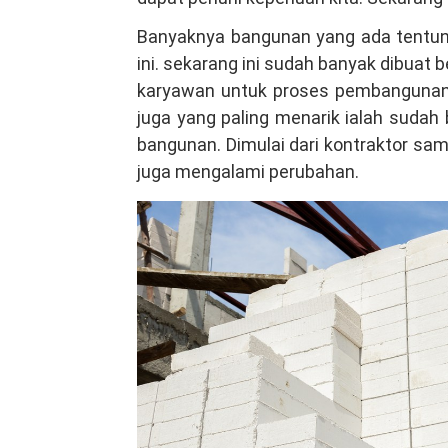
Majalengka,
Banyaknya bangunan yang ada tentuny
Berkualitas
ini. sekarang ini sudah banyak dibuat
Tinggi
karyawan untuk proses pembangunan 
Hubungi
juga yang paling menarik ialah sudah
VIA
bangunan. Dimulai dari kontraktor samp
Telepon/WA
juga mengalami perubahan.
081381344044