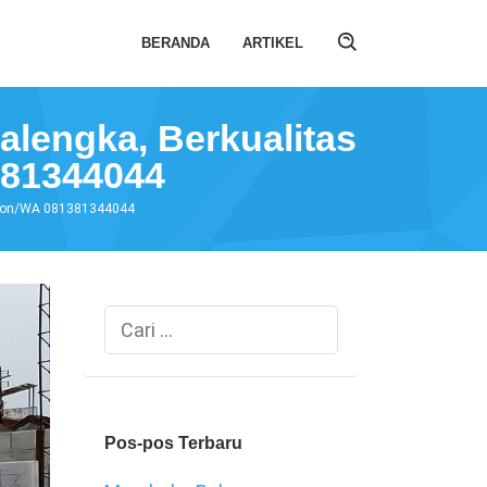
BERANDA
ARTIKEL
alengka, Berkualitas
381344044
elepon/WA 081381344044
Cari
untuk:
Pos-pos Terbaru