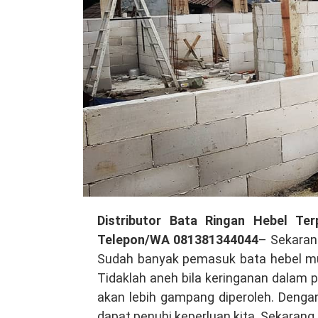
Distributor
Distributor Bata Ringan Hebel Ter
Bata
Telepon/WA 081381344044
– Sekaran
Ringan
Sudah banyak pemasuk bata hebel mu
Hebel
Tidaklah aneh bila keringanan dala
Terpercaya
akan lebih gampang diperoleh. Dengan
di
dapat penuhi keperluan kita. Sekarang 