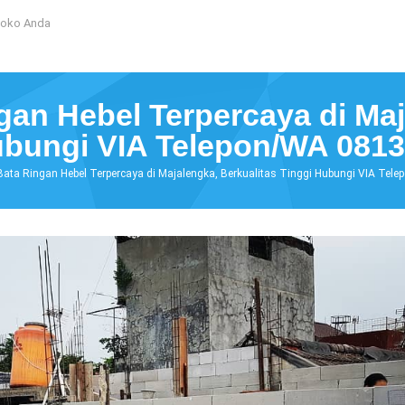
Toko Anda
ngan Hebel Terpercaya di Maj
ubungi VIA Telepon/WA 081
 Bata Ringan Hebel Terpercaya di Majalengka, Berkualitas Tinggi Hubungi VIA T