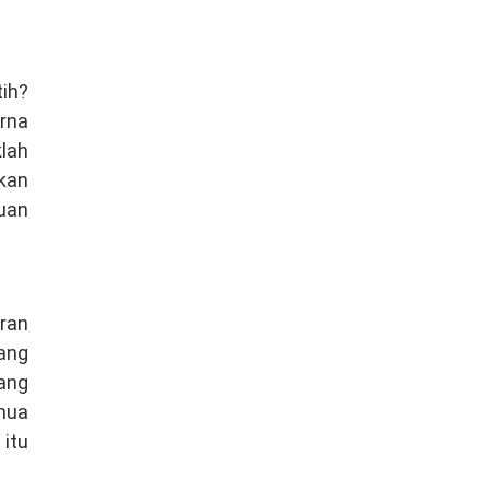
ih?
rna
lah
kan
uan
ran
ang
ang
emua
 itu