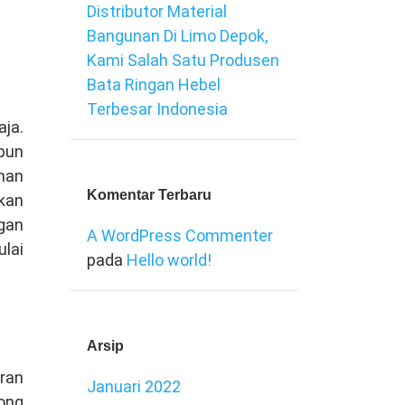
Distributor Material
Bangunan Di Limo Depok,
Kami Salah Satu Produsen
Bata Ringan Hebel
Terbesar Indonesia
ja.
pun
nan
Komentar Terbaru
akan
gan
A WordPress Commenter
lai
pada
Hello world!
Arsip
ran
Januari 2022
ong