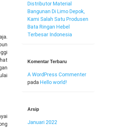
Distributor Material
Bangunan Di Limo Depok,
Kami Salah Satu Produsen
Bata Ringan Hebel
Terbesar Indonesia
ja.
pun
nggi
hat
Komentar Terbaru
gan
A WordPress Commenter
lai
pada
Hello world!
Arsip
yai
Januari 2022
dong