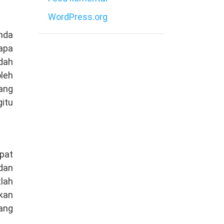
WordPress.org
Anda
apa
dah
oleh
yang
itu
pat
dan
lah
kan
ang