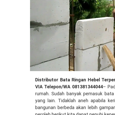
Distributor
Distributor Bata Ringan Hebel Terpe
Bata
VIA Telepon/WA 081381344044
– Pad
Ringan
rumah. Sudah banyak pemasuk bata 
Hebel
yang lain. Tidaklah aneh apabila 
Terpercaya
bangunan berbeda akan lebih gampan
di
peroleh berikut kita dapat penuhi kepe