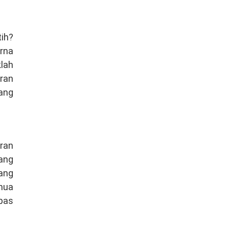
ih?
rna
lah
ran
ang
ran
ang
ang
emua
pas