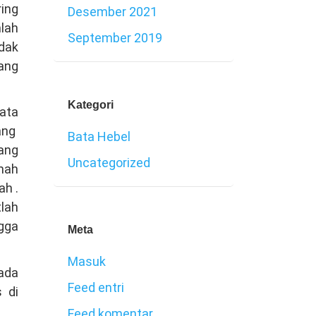
ring
Desember 2021
mlah
September 2019
dak
ang
Kategori
yata
ang
Bata Hebel
ang
Uncategorized
umah
ah .
lah
gga
Meta
Masuk
 ada
Feed entri
 di
Feed komentar