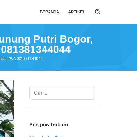
BERANDA
ARTIKEL
Gunung Putri Bogor,
A 081381344044
A Telepon/WA 081381344044
Cari
untuk:
Pos-pos Terbaru