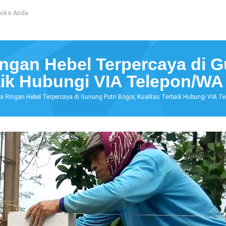
Toko Anda
ingan Hebel Terpercaya di 
aik Hubungi VIA Telepon/W
ata Ringan Hebel Terpercaya di Gunung Putri Bogor, Kualitas Terbaik Hubungi VI