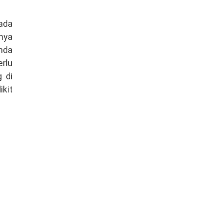
pada
snya
nda
rlu
g di
ikit