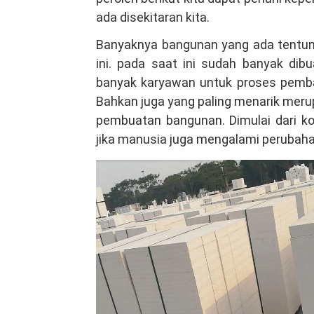
Gunung
ada disekitaran kita.
Putri
Banyaknya bangunan yang ada tentuny
Bogor,
ini. pada saat ini sudah banyak di
Kualitas
banyak karyawan untuk proses pemba
Terbaik
Bahkan juga yang paling menarik meru
Hubungi
pembuatan bangunan. Dimulai dari kon
VIA
jika manusia juga mengalami perubaha
Telepon/WA
081381344044