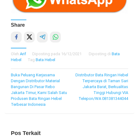
Share
Oleh
Arif
Diposting pada
16/12/2021
Diposting di
Bata
Hebel
Tag
Bata Hebel
Navigasi
Buka Peluang Kerjasama
Distributor Bata Ringan Hebel
Dengan Distributor Material
Terpercaya di Taman Sari
pos
Bangunan Di Pasar Rebo
Jakarta Barat, Berkualitas
Jakarta Timur, Kami Salah Satu
Tinggi Hubungi VIA
Produsen Bata Ringan Hebel
Telepon/WA 081381344044
Terbesar Indonesia
Pos Terkait