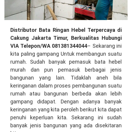
Distributor
Distributor Bata Ringan Hebel Terpercaya di
Bata
Cakung Jakarta Timur, Berkualitas Hubungi
Ringan
VIA Telepon/WA 081381344044
– Sekarang ini
Hebel
kita paling gampang Untuk membangun suatu
Terpercaya
rumah. Sudah banyak pemasuk bata hebel
di
murah dan pun pemasuk berbagai jenis
Cakung
bangunan yang lain. Tidaklah aneh bila
Jakarta
keringanan dalam proses pembangunan suatu
Timur,
rumah atau bangunan berbeda akan lebih
Kualitas
gampang didapat. Dengan adanya banyak
Terbaik
keringanan yang kita peroleh berikut kita dapat
Hubungi
penuhi keperluan kita. Sekarang ini sudah
VIA
banyak jenis bangunan yang ada disekitaran