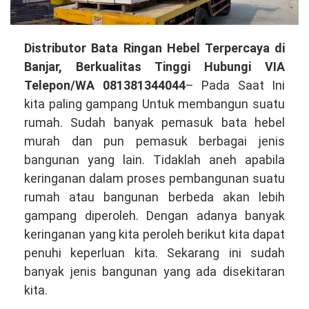
Distributor
Distributor Bata Ringan Hebel Terpercaya di
Bata
Banjar, Berkualitas Tinggi Hubungi VIA
Ringan
Telepon/WA 081381344044
– Pada Saat Ini
Hebel
kita paling gampang Untuk membangun suatu
Terpercaya
rumah. Sudah banyak pemasuk bata hebel
di
murah dan pun pemasuk berbagai jenis
Banjar,
bangunan yang lain. Tidaklah aneh apabila
Berkualitas
keringanan dalam proses pembangunan suatu
Hubungi
rumah atau bangunan berbeda akan lebih
VIA
gampang diperoleh. Dengan adanya banyak
Telepon/WA
keringanan yang kita peroleh berikut kita dapat
081381344044
penuhi keperluan kita. Sekarang ini sudah
banyak jenis bangunan yang ada disekitaran
kita.