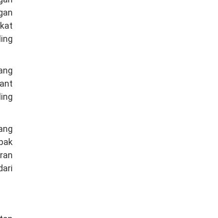
gan
kat
ing
ang
ant
ling
yang
mpak
eran
ari