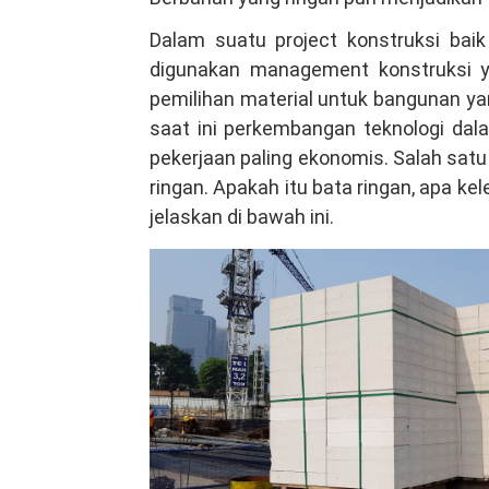
Tenjo
Dalam suatu project konstruksi bai
Bogor,
digunakan management konstruksi ya
Tenaga
pemilihan material untuk bangunan ya
kompeten
saat ini perkembangan teknologi da
Hubungi
pekerjaan paling ekonomis. Salah sat
WA
ringan. Apakah itu bata ringan, apa 
081381344044
jelaskan di bawah ini.