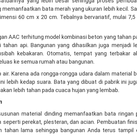
satuannya yang lebih besar sehingga proses pembua
 memanfaatkan bata merah yang ukuran lebih kecil. S
dimensi 60 cm x 20 cm. Tebalnya bervariatif, mulai 7,
ingan AAC terhitung model kombinasi beton yang tahan 
di tahan api. Bangunan yang dihasilkan juga menjadi l
musibah kebakaran. Otomatis, tempat yang terbakar a
eluas ke semua rumah atau bangunan.
 air. Karena ada rongga-rongga udara dalam material 
i lebih kedap suara. Bata yang dibuat di pabrik ini jug
h akan lebih tahan pada cuaca hujan yang lembab.
n
 susunan material dinding memanfaatkan bata ringan 
seperti perekat, plesteran, dan acian. Pembuatan fini
bih tahan lama sehingga bangunan Anda terus tampil 