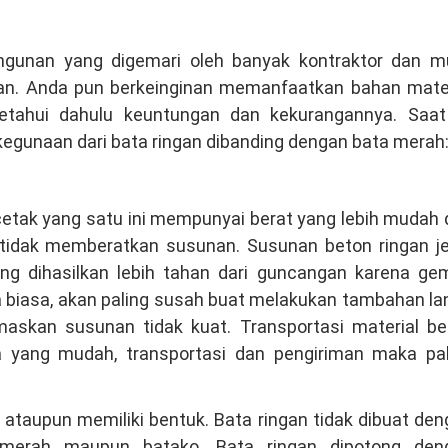
angunan yang digemari oleh banyak kontraktor dan mu
han. Anda pun berkeinginan memanfaatkan bahan mater
etahui dahulu keuntungan dan kekurangannya. Saat 
/kegunaan dari bata ringan dibanding dengan bata merah
etak yang satu ini mempunyai berat yang lebih mudah
tidak memberatkan susunan. Susunan beton ringan je
g dihasilkan lebih tahan dari guncangan karena ge
biasa, akan paling susah buat melakukan tambahan lan
askan susunan tidak kuat. Transportasi material be
ya yang mudah, transportasi dan pengiriman maka pal
 ataupun memiliki bentuk. Bata ringan tidak dibuat de
a merah maupun batako. Bata ringan dipotong den