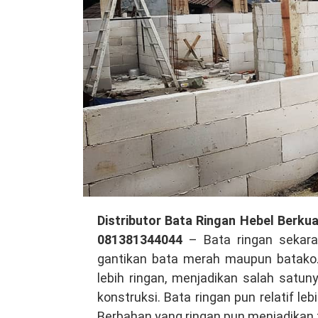
Distributor
Distributor Bata Ringan Hebel Berku
Bata
081381344044
– Bata ringan sekaran
Ringan
gantikan bata merah maupun batako. 
Hebel
lebih ringan, menjadikan salah satun
Berkualitas
konstruksi. Bata ringan pun relatif l
di
Berbahan yang ringan pun menjadikan tu