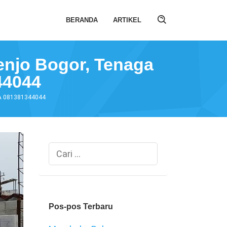
BERANDA
ARTIKEL
Tenjo Bogor, Tenaga
44044
 WA 081381344044
Cari
untuk:
Pos-pos Terbaru