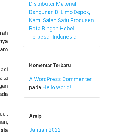
Distributor Material
Bangunan Di Limo Depok,
Kami Salah Satu Produsen
Bata Ringan Hebel
rah
Terbesar Indonesia
anya
agam
Komentar Terbaru
nasi
ata
A WordPress Commenter
ngan
pada
Hello world!
pada
buat
Arsip
man,
Januari 2022
ala