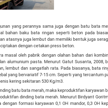
angunan yang perannya sama juga dengan batu bata me
erial bahan baku bata ringan seperti beton pada bias
an atasnya juga lembut dan memiliki bentuk juga ser
diciptakan dengan cetakan press beton.
ra masal oleh pabrik dengan olahan bahan dari kombi
 dan alumunium pasta. Menurut Gatut Susanta, 2008, b
n, lembut dan sangatlah rata. Pada biasanya, bata ri
bal yang bervariatif 7-15 cm. Seperti yang tercantum 
jenis kering sekitaran 530 Kg/m3.
banding batu bata merah, maka keproduktifan karyawan 
roduktifan dinding bata merah. Menurut Birdyant Gorit
a dengan formasi karyawan 0,1 OH mandor, 0,3 OH kep