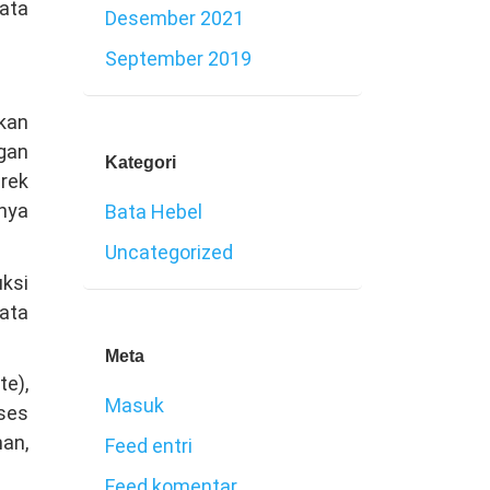
rata
Desember 2021
September 2019
tkan
ngan
Kategori
rek
rnya
Bata Hebel
Uncategorized
ksi
bata
Meta
te),
Masuk
ses
an,
Feed entri
Feed komentar