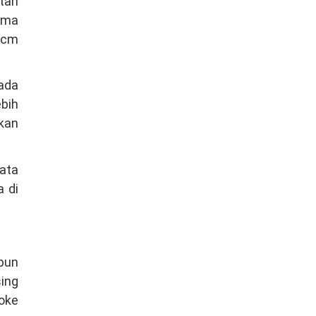
tan
ama
5 cm
pada
ebih
kan
bata
a di
pun
sing
oke