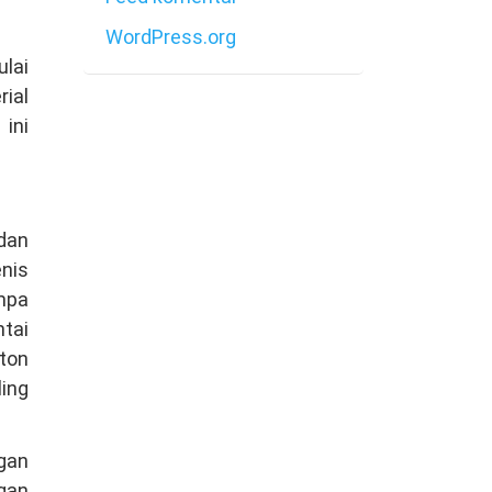
WordPress.org
lai
ial
ini
:
 dan
nis
mpa
tai
ton
ing
ngan
gan