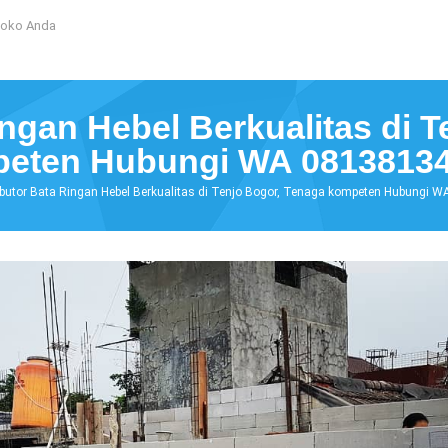
Toko Anda
ingan Hebel Berkualitas di 
eten Hubungi WA 0813813
ibutor Bata Ringan Hebel Berkualitas di Tenjo Bogor, Tenaga kompeten Hubungi