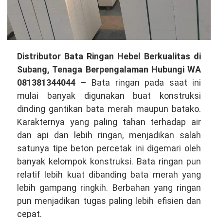
Distributor
Distributor Bata Ringan Hebel Berkualitas di
Bata
Subang, Tenaga Berpengalaman Hubungi WA
Ringan
081381344044
– Bata ringan pada saat ini
Hebel
mulai banyak digunakan buat konstruksi
Berkualitas
dinding gantikan bata merah maupun batako.
di
Karakternya yang paling tahan terhadap air
Subang,
dan api dan lebih ringan, menjadikan salah
Tenaga
satunya tipe beton percetak ini digemari oleh
Berpengalaman
banyak kelompok konstruksi. Bata ringan pun
Hubungi
relatif lebih kuat dibanding bata merah yang
WA
lebih gampang ringkih. Berbahan yang ringan
081381344044
pun menjadikan tugas paling lebih efisien dan
cepat.