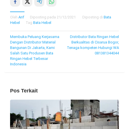
Oleh
Arif
Diposting pada
21/12/2021
Diposting di
Bata
Hebel
Tag
Bata Hebel
Navigasi
Membuka Peluang Kerjasama
Distributor Bata Ringan Hebel
Dengan Distributor Material
Berkualitas di Cisarua Bogor,
pos
Bangunan Di Jakarta, Kami
Tenaga kompeten Hubungi WA
Salah Satu Produsen Bata
081381344044
Ringan Hebel Terbesar
Indonesia
Pos Terkait