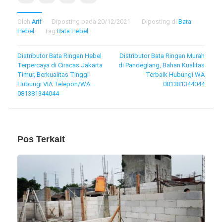
Oleh
Arif
Diposting pada
20/12/2021
Diposting di
Bata
Hebel
Tag
Bata Hebel
Navigasi
Distributor Bata Ringan Hebel
Distributor Bata Ringan Murah
Terpercaya di Ciracas Jakarta
di Pandeglang, Bahan Kualitas
pos
Timur, Berkualitas Tinggi
Terbaik Hubungi WA
Hubungi VIA Telepon/WA
081381344044
081381344044
Pos Terkait