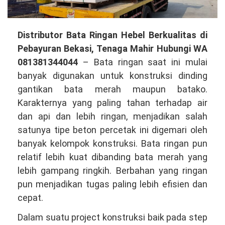
Distributor
Distributor Bata Ringan Hebel Berkualitas di
Bata
Pebayuran Bekasi, Tenaga Mahir Hubungi WA
Ringan
081381344044
– Bata ringan saat ini mulai
Hebel
banyak digunakan untuk konstruksi dinding
Berkualitas
gantikan bata merah maupun batako.
di
Karakternya yang paling tahan terhadap air
Pebayuran
dan api dan lebih ringan, menjadikan salah
Bekasi,
satunya tipe beton percetak ini digemari oleh
Tenaga
banyak kelompok konstruksi. Bata ringan pun
Profesional
relatif lebih kuat dibanding bata merah yang
Hubungi
lebih gampang ringkih. Berbahan yang ringan
WA
pun menjadikan tugas paling lebih efisien dan
081381344044
cepat.
Dalam suatu project konstruksi baik pada step