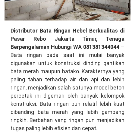
Distributor
Distributor Bata Ringan Hebel Berkualitas di
Bata
Pasar Rebo Jakarta Timur, Tenaga
Ringan
Berpengalaman Hubungi WA 081381344044
–
Hebel
Bata ringan pada saat ini mulai banyak
Berkualitas
digunakan untuk konstruksi dinding gantikan
di
bata merah maupun batako. Karakternya yang
Pasar
paling tahan terhadap air dan api dan lebih
Rebo
ringan, menjadikan salah satunya model beton
Jakarta
percetak ini digemari oleh banyak kelompok
Timur,
konstruksi. Bata ringan pun relatif lebih kuat
Tenaga
dibanding bata merah yang lebih gampang
Profesional
ringkih. Berbahan yang ringan pun menjadikan
Hubungi
tugas paling lebih efisien dan cepat.