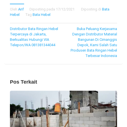
Oleh
Arif
Diposting pada
17/12/2021
Diposting di
Bata
Hebel
Tag
Bata Hebel
Navigasi
Distributor Bata Ringan Hebel
Buka Peluang Kerjasama
Terpercaya di Jakarta,
Dengan Distributor Material
pos
Berkualitas Hubungi VIA
Bangunan Di Cimanggis
Telepon/WA 081381344044
Depok, Kami Salah Satu
Produsen Bata Ringan Hebel
Terbesar Indonesia
Pos Terkait