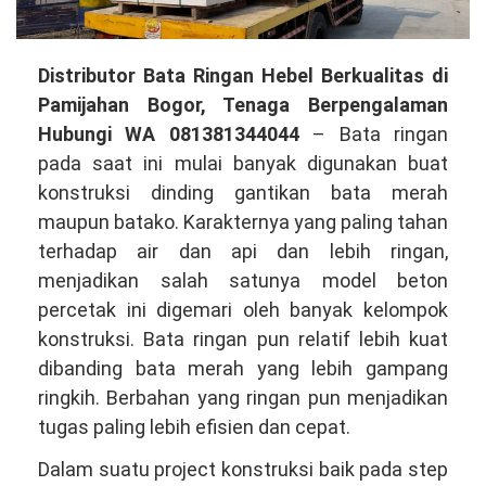
Distributor
Distributor Bata Ringan Hebel Berkualitas di
Bata
Pamijahan Bogor, Tenaga Berpengalaman
Ringan
Hubungi WA 081381344044
– Bata ringan
Hebel
pada saat ini mulai banyak digunakan buat
Berkualitas
konstruksi dinding gantikan bata merah
di
maupun batako. Karakternya yang paling tahan
Pamijahan
terhadap air dan api dan lebih ringan,
Bogor,
menjadikan salah satunya model beton
Tenaga
percetak ini digemari oleh banyak kelompok
Berpengalaman
konstruksi. Bata ringan pun relatif lebih kuat
Hubungi
dibanding bata merah yang lebih gampang
WA
ringkih. Berbahan yang ringan pun menjadikan
081381344044
tugas paling lebih efisien dan cepat.
Dalam suatu project konstruksi baik pada step