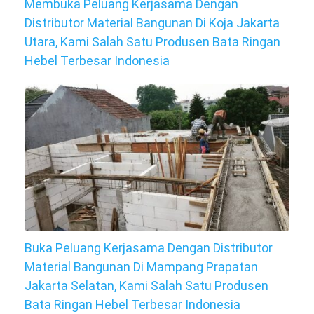
Membuka Peluang Kerjasama Dengan
Distributor Material Bangunan Di Koja Jakarta
Utara, Kami Salah Satu Produsen Bata Ringan
Hebel Terbesar Indonesia
Buka Peluang Kerjasama Dengan Distributor
Material Bangunan Di Mampang Prapatan
Jakarta Selatan, Kami Salah Satu Produsen
Bata Ringan Hebel Terbesar Indonesia